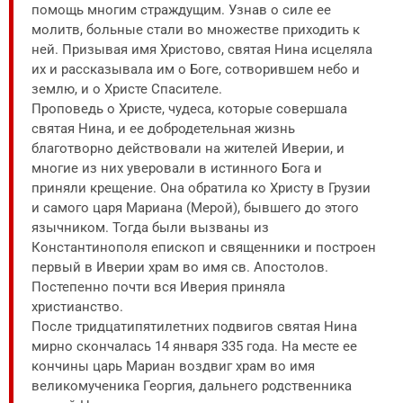
помощь многим страждущим. Узнав о силе ее
молитв, больные стали во множестве приходить к
ней. Призывая имя Христово, святая Нина исцеляла
их и рассказывала им о Боге, сотворившем небо и
землю, и о Христе Спасителе.
Проповедь о Христе, чудеса, которые совершала
святая Нина, и ее добродетельная жизнь
благотворно действовали на жителей Иверии, и
многие из них уверовали в истинного Бога и
приняли крещение. Она обратила ко Христу в Грузии
и самого царя Мариана (Мерой), бывшего до этого
язычником. Тогда были вызваны из
Константинополя епископ и священники и построен
первый в Иверии храм во имя св. Апостолов.
Постепенно почти вся Иверия приняла
христианство.
После тридцатипятилетних подвигов святая Нина
мирно скончалась 14 января 335 года. На месте ее
кончины царь Мариан воздвиг храм во имя
великомученика Георгия, дальнего родственника