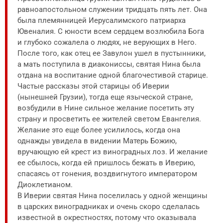
равноапостольном служении тридцать пять лет. Она
была племянницей Иерусалимского патриарха
Ювеналия. С юности всем сердцем возлюбила Бога
и глубоко сожалела о людях, не верующих в Него.
После того, как отец ее Завулон ушел в пустынники,
а мать поступила в диакониссы, святая Нина была
отдана на воспитание одной благочестивой старице.
Частые рассказы этой старицы об Иверии
(нынешней Грузии), тогда еще языческой стране,
возбудили в Нине сильное желание посетить эту
страну и просветить ее жителей светом Евангелия.
Желание это еще более усилилось, когда она
однажды увидела в видении Матерь Божию,
вручающую ей крест из виноградных лоз. И желание
ее сбылось, когда ей пришлось бежать в Иверию,
спасаясь от гонения, воздвигнутого императором
Диоклетианом.
В Иверии святая Нина поселилась у одной женщины
в царских виноградниках и очень скоро сделалась
известной в окрестностях, потому что оказывала