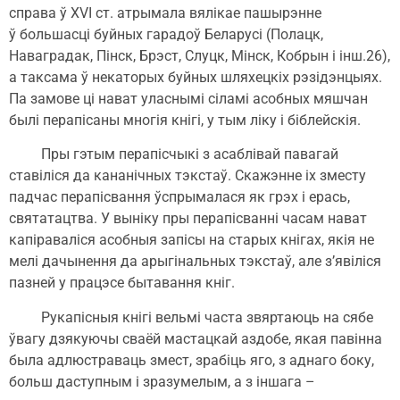
справа ў XVI ст. атрымала вялікае пашырэнне
ў большасці буйных гарадоў Беларусі (Полацк,
Наваградак, Пінск, Брэст, Слуцк, Мінск, Кобрын і інш.26),
а таксама ў некаторых буйных шляхецкіх рэзідэнцыях.
Па замове ці нават уласнымі сіламі асобных мяшчан
былі перапісаны многія кнігі, у тым ліку і біблейскія.
Пры гэтым перапісчыкі з асаблівай павагай
ставіліся да кананічных тэкстаў. Скажэнне іх зместу
падчас перапісвання ўспрымалася як грэх і ерась,
святатацтва. У выніку пры перапісванні часам нават
капіраваліся асобныя запісы на старых кнігах, якія не
мелі дачынення да арыгінальных тэкстаў, але з’явіліся
пазней у працэсе бытавання кніг.
Рукапісныя кнігі вельмі часта звяртаюць на сябе
ўвагу дзякуючы сваёй мастацкай аздобе, якая павінна
была адлюстраваць змест, зрабіць яго, з аднаго боку,
больш даступным і зразумелым, а з іншага –