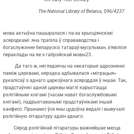
The National Library of Belarus, 096/4237
мова актыўна пашыралася і па-за хрысціянскімі
асяродкамі: яна трапіла ў справаводства і
богаслужэнне беларускіх татараў-мусульман, з’явіліся
пераклады на яе з габрэйскай мовы23 .
Да таго ж, нягледзячы на некаторыя адрозненні
паміж цэрквамі, нярэдка адбывалася «міграцыя»
рукапісаў з аднаго царкоўнага асяроддзя ў іншае. Так,
прадстаўнікі адной царквы маглі карыстацца
рэлігійнымі кнігамі (часам нават богаслужбовымі
кнігамі), падрыхтаванымі прадстаўнікамі іншай
канфесіі. Прынамсі ўсе яны цудоўна ведалі і вывучалі
рэлігійную літаратуру адзін аднаго.
Сярод рэлігійнай літаратуры важнейшае месца