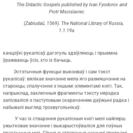
The Didactic Gospels published by Ivan Fyodorov and
Piotr Mscislaviec
(Zabludaŭ, 1569). The National Library of Russia,
1.1.19а
канцоўкі рукапісаў дагэтуль здзіўляюць і прыемна
ўражваюць ўсіх, хто іх бачыць.
Эстэтычныя функцыі выконваў і сам тэкст
рукапісаў: вялікае значэнне мела яго размяшчэнне на
старонцы, спалучэнне з іншымі элементамі кнігі. Так,
напрыклад, заключныя фрагменты тэксту нярэдка
запісваліся з паступовым скарачэннем даўжыні радка і
набывалі выгляд трохвугольнікаў.
У час іх стварэння рукапісныя кнігі мелі найперш
ужытковае значэнне і выкарыстоўваліся для пэўных
практычных мэт. Сёння ж створаныя нашымі продкамі