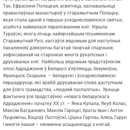
Так, Ефрасіння Полацкая, асветніца, заснавальніца
праваслаўных манастыроў у старажытным Полацку,
якая стала адной з першых усходнеславянскіх святых,
асабіста займалася перапісваннем кніг. Кірыла
Тураўскі, якога лічаць найярчэйшым пісьменнікам
Старажытнай Русі, застаўся вядомым для наступных
пакаленняў дзякуючы багатай творчай спадчыне,
зафіксаванай на старонках многіх рукапісных і
друкаваных кніг. Найбольш вядомым прадстаўніком
эпохі Адраджэння ў Беларусі з’яўляецца, безумоўна,
Францыск Скарына – беларускі і ўсходнеславянскі
першадрукар, які зрабіў друкаванае слова даступным
для ўсяго грамадства, «людзей паспалітых». Урэшце
фактычна ўсе прадстаўнікі «новага беларускага
Адраджэння» пачатку ХХ ст. – Янка Купала, Якуб Колас,
Максім Багдановіч, Максім Гарэцкі, браты Іван і Антон
Луцкевічы, Вацлаў Ластоўскі, Цішка Гартны, Алесь Гарун
і многія іншыя – нязменна асацыююцца з кнігай.