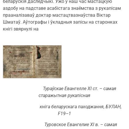
беларускія даследчыкі. Ужо ў наш час мастацкую
аздобу на падставе асабістага знаёмства з рукапісам
прааналізаваў доктар мастацтвазнаўства Віктар
Шматаў. Аўтографы і ўкладныя запісы на старонках
кнігі звярнулі на
Тураўскае Евангелле ХІ ст. – самая
старажытная рукапісная
кніга беларускага паходжання, БУЛАН,
F19–1
Туровское Евангелие ХІ в. – самая