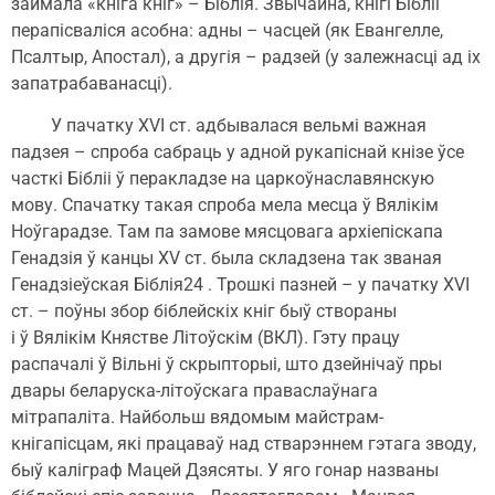
займала «кніга кніг» – Біблія. Звычайна, кнігі Бібліі
перапісваліся асобна: адны – часцей (як Евангелле,
Псалтыр, Апостал), а другія – радзей (у залежнасці ад іх
запатрабаванасці).
У пачатку XVI ст. адбывалася вельмі важная
падзея – спроба сабраць у адной рукапіснай кнізе ўсе
часткі Бібліі ў перакладзе на царкоўнаславянскую
мову. Спачатку такая спроба мела месца ў Вялікім
Ноўгарадзе. Там па замове мясцовага архіепіскапа
Генадзія ў канцы XV ст. была складзена так званая
Генадзіеўская Біблія24 . Трошкі пазней – у пачатку XVI
ст. – поўны збор біблейскіх кніг быў створаны
і ў Вялікім Княстве Літоўскім (ВКЛ). Гэту працу
распачалі ў Вільні ў скрыпторыі, што дзейнічаў пры
двары беларуска-літоўскага праваслаўнага
мітрапаліта. Найбольш вядомым майстрам-
кнігапісцам, які працаваў над стварэннем гэтага зводу,
быў каліграф Мацей Дзясяты. У яго гонар названы