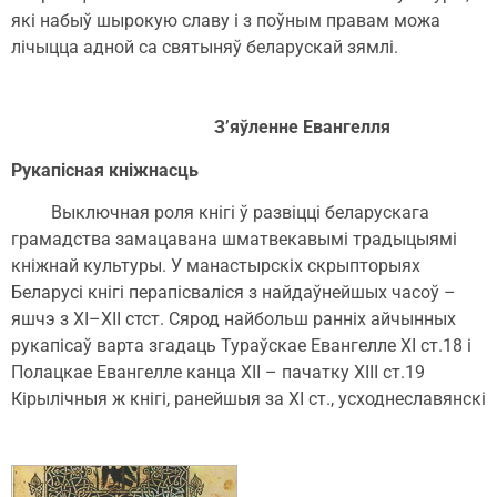
які набыў шырокую славу і з поўным правам можа
лічыцца адной са святыняў беларускай зямлі.
З’яўленне Евангелля
Рукапісная кніжнасць
Выключная роля кнігі ў развіцці беларускага
грамадства замацавана шматвекавымі традыцыямі
кніжнай культуры. У манастырскіх скрыпторыях
Беларусі кнігі перапісваліся з найдаўнейшых часоў –
яшчэ з ХІ–ХІІ стст. Сярод найбольш ранніх айчынных
рукапісаў варта згадаць Тураўскае Евангелле ХІ ст.18 і
Полацкае Евангелле канца ХІІ – пачатку ХІІІ ст.19
Кірылічныя ж кнігі, ранейшыя за ХІ ст., усходнеславянскі