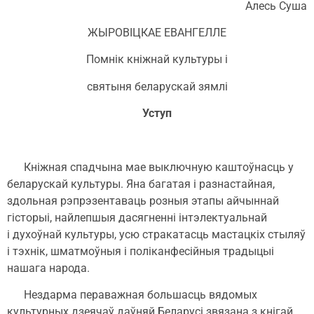
Алесь Суша
ЖЫРОВІЦКАЕ ЕВАНГЕЛЛЕ
Помнік кніжнай культуры і
святыня беларускай зямлі
Уступ
Кніжная спадчына мае выключную каштоўнасць у
беларускай культуры. Яна багатая і разнастайная,
здольная рэпрэзентаваць розныя этапы айчыннай
гісторыі, найлепшыя дасягненні інтэлектуальнай
і духоўнай культуры, усю стракатасць мастацкіх стыляў
і тэхнік, шматмоўныя і поліканфесійныя традыцыі
нашага народа.
Нездарма пераважная большасць вядомых
культурных дзеячаў даўняй Беларусі звязана з кнігай.