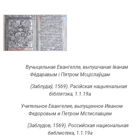
Вучыцельнае Евангелле, выпушчанае Іванам
Фёдаравым i Пятром Мсціслаўцам
(Заблудаў, 1569). Расійская нацыянальная
бібліятэка, 1.1.19а
Учительное Евангелие, выпущенное Иваном
Федоровым и Петром Мстиславцем
(Заблудов, 1569). Российская национальная
библиотека, 1.1.19а