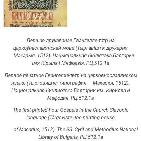
Першае друкаванае Евангелле-тэтр на
царкоўнаславянскай мове (Тыргавіштэ: друкарня
Макарыя, 1512). Нацыянальная бібліятэка Балгарыі
імя Кірыла і Мяфодзія, РЦ.512.1а
Первое печатное Евангелие-тетр на церковнославянском
языке (Тырговиште: типография
Макария, 1512).
Национальная библиотека Болгарии им. Кирилла и
Мефодия, РЦ.512.1а
The first printed Four Gospels in the Church Slavonic
language (Târgoviște: the printing house
of Macarius, 1512). The SS. Cyril and Methodius National
Library of Bulgaria, РЦ.512.1а