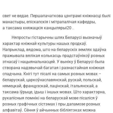
свет не ведае. Першапачаткова цэнтрамі кніжнасці былі
манастыры, епіскапскія і мітрапалічая кафедры,
а таксама княжацкія канцылярыі20 .
Няпросты гістарычны шлях Беларусі вызначыў
характар кніжнай культуры нашых продкаў.
Напрыклад, вядома, што на беларускіх землях здаўна
пражывала вялікая колькасць прадстаўнікоў розных
этнасаў і нацыянальнасцей. У выніку ў Беларусі была
створана надзвычай багатая і разнастайная кніжная
спадчына. Кнігі тут пісалі на самых розных мовах –
беларускай, царкоўнаславянскай, рускай, польскай,
нямецкай, французскай, лацінскай, італьянскай, а
таксама іўрыце, ідыш і іншых мовах. Што характэрна,
рукапісныя помнікі на беларускай мове пісаліся ў
розных графічных сістэмах і пры дапамозе розных
алфавітаў. Сёння ў айчынных бібліятэках можна