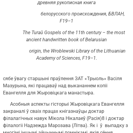
древняя рукописная книга
белорусского происхождения, БВЛАН,
F19–1
The Turaŭ Gospels of the 11th century – the most
ancient handwritten book of Belarusian
origin, the Wroblewski Library of the Lithuanian
Academy of Sciences, F19–1.
сябе ўвагу старшыні праўлення ЗАТ «Трыоль» Васіля
Мазурына, які працаваў над выкананнем копіі
Евангелля для Жыровіцкага манастыра.
Асобныя аспекты гісторыі Жыровіцкага Евангелля
закраналі ў сваіх працах кнігазнаўцы доктар
філалагічных навук Мікола Нікалаеў (Расія)8 і доктар
філалогіі Надзежда Марозава (Літва). Як і ў выпадку з
многімі іншымі айчыннымі помнікамі, якія сёння