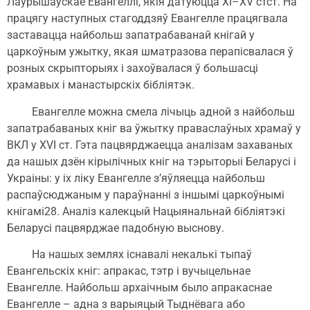
Лаўрышаўскае Евангеллі, якія датуюцца ХІ–XV стст. На
працягу наступных стагоддзяў Евангелле працягвала
заставацца найбольш запатрабаванай кнігай у
царкоўным ужытку, якая шматразова перапісвалася ў
розных скрыпторыях і захоўвалася ў большасці
храмавых і манастырскіх бібліятэк.
Евангелле можна смела лічыць адной з найбольш
запатрабаваных кніг ва ўжытку праваслаўных храмаў у
ВКЛ у XVI ст. Гэта пацвярджаецца аналізам захаваных
да нашых дзён кірылічных кніг на тэрыторыі Беларусі і
Украіны: у іх ліку Евангелле з’яўляецца найбольш
распаўсюджаным у параўнанні з іншымі царкоўнымі
кнігамі28. Аналіз калекцый Нацыянальнай бібліятэкі
Беларусі пацвярджае падобную выснову.
На нашых землях існавалі некалькі тыпаў
Евангельскіх кніг: апракас, тэтр і вучыцельнае
Евангелле. Найбольш архаічным было апракаснае
Евангелле – адна з варыяцый Тыднёвага або