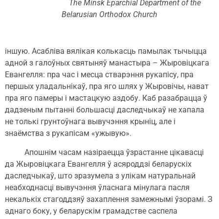
The Minsk Eparchial Department of the
Belarusian Orthodox Church
іншую. Асабліва вялікая колькасць памылак тычыцца
адной з галоўных святыняў манастыра – Жыровіцкага
Евангелля: пра час і месца стварэння рукапісу, пра
першых уладальнікаў, пра яго шлях у Жыровічы, нават
пра яго памеры і мастацкую аздобу. Каб разабрацца ў
дадзеным пытанні большасці даследчыкаў не хапала
не толькі грунтоўнага вывучэння крыніц, але і
знаёмства з рукапісам «ужывую».
Апошнім часам назіраецца ўзрастанне цікавасці
да Жыровіцкага Евангелля ў асяроддзі беларускіх
даследчыкаў, што зразумела з улікам натуральнай
неабходнасці вывучэння ўласнага мінулага пасля
некалькіх стагоддзяў захаплення замежнымі ўзорамі. З
аднаго боку, у беларускім грамадстве саспела