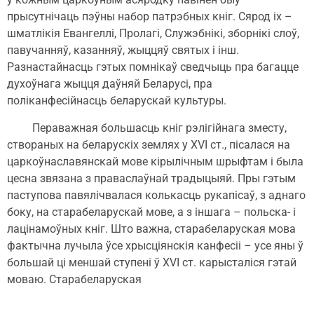
прысутнічаць пэўны набор патрэбных кніг. Сярод іх –
шматлікія Евангеллі, Пролагі, Служэбнікі, зборнікі слоў,
павучанняў, казанняў, жыццяў святых і інш.
Разнастайнасць гэтых помнікаў сведчыць пра багацце
духоўнага жыцця даўняй Беларусі, пра
поліканфесійнасць беларускай культуры.
Пераважная большасць кніг рэлігійнага зместу,
створаных на беларускіх землях у XVI ст., пісалася на
царкоўнаславянскай мове кірылічным шрыфтам і была
цесна звязана з праваслаўнай традыцыяй. Пры гэтым
паступова павялічвалася колькасць рукапісаў, з аднаго
боку, на старабеларускай мове, а з іншага – польска- і
лацінамоўных кніг. Што важна, старабеларуская мова
фактычна лучыла ўсе хрысціянскія канфесіі – усе яны ў
большай ці меншай ступені ў XVI ст. карысталіся гэтай
моваю. Старабеларуская