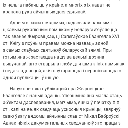
іх нельга пабачыць у краіне, а многіх з іх нават не
кранала рука айчынных даследчыкаў.
Адным з самых вядомых, надзвычай важным і
цікавым рукапісным помнікам у Беларусі з’яўляецца
так званае Жыровіцкае, ці Сапегаўскае Евангелле XVI
ст. Кнігу з поўным правам можна назваць адной
з самых слаўных святыняў беларускай зямлі. Пры
гэтым яна ж застаецца на дзіва вельмі дрэнна
вывучанай, што стварыла глебу для шматлікіх памылак
і недакладнасцей, якія паўтараюцца і перапісваюцца з
адной публікацыі ў іншую.
Навуковых жа публікацый пра Жыровіцкае
Евангелле лічаныя адзінкі. Упершыню яна магла стаць
аб’ектам даследавання, магчыма, яшчэ ў пачатку ХІХ
ст., калі на яе, як сведчаць ускосныя крыніцы, звярнуў
сваю ўвагу вядомы айчынны славіст Міхал Баброўскі.
Аднак ніякіх дакументальных сведчанняў яго працы з