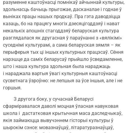
разуменне каштоўнасці помнікаў айчыннай культуры,
здольнасць бачыць прыгожае, дасканалае і годнае ў
выніках працы нашых продкаў. Пра гэта даводзіцца
казаць, бо на працягу многіх дзесяцігоддзяў і нават
некалькіх апошніх стагоддзяў беларуская культура
разглядалася як другасная ў параўнанні з «вялікімі»
суседнімі культурамі, а сама беларуская зямля – як
перыферыя тых ці іншых культурных працэсаў. Сёння
нарэшце да саміх беларусаў прыйшло ўсведамленне,
што і наша культура здольная была нараджаць
і нараджала вартыя ўвагі культурныя каштоўнасці
сусветнага ўзроўню: не лепшыя за ўсе іншыя, але і не
горшыя.
З другога боку, у сучаснай Беларусі
сфарміравалася даволі моцная ўласная навуковая
школа і дастатковая крытычная маса даследчыкаў,
якія займаюцца вывучэннем гісторыі культуры ў
шырокім сэнсе: мовазнаўцаў, літаратуразнаўцаў,