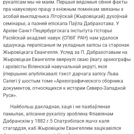
рукапісам мы не маем. Першыя вядомыя сёння факты
пра навуковую працу з кніжным помнікам звязаны з
асобай выкладчыка Літоўскай (Жыровіцкай) духоўнай
семінарыі, а пазней епіскапа Паўла Дабрахотава. У
Архіве Санкт-Пецярбургскага інстытута гісторыі
Расійскай акадэміі навук (СПбІГ РАН) нам удалося
адшукаць перапісаныя ім укладныя запісы са старонак
Жыровіцкага Евангелля. Услед за П. Дабрахотавым на
Жыровіцкае Евангелле звярнулі сваю ўвагу археографы
і архівісты Віленскай навучальнай акругі, якія
ўпершыню апублікавалі тэкст дарчага запісу Льва
Сапегі ў шостым томе «Археографического сборника
документов, относящихся к истории Северо-Западной
Руси».
Найбольш дакладнае, хаця і не пазбаўленае
памылак, апісанне рукапісу зроблена Флавіянам
Дабранскім у 1882 г.5 Спатрэбілася яшчэ каля
стагоддзя, каб Жыровіцкім Евангеллем зацікавіліся