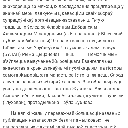
знаходзяцца за мяжой, іх даследаванне працягваецца ў
значнай меры дзякуючы цікавасці да сваіх збораў
супрацоўнікаў арганізацый-захавальніц. Гэтую
традыцыю ўслед за Флавіянам Дабранскім і
Аляксандрам Мілавідавым (якія працавалі ў Віленскай
публічнай бібліятэцы)10 працягваюць спецыялісты
Бібліятэкі імя Урублеўскіх Літоўскай акадэміі навук
(БУЛАН) Рыма Цыцэнене11 і інш. Немагчымым
з’яўляецца вывучэнне Жыровіцкага Евангелля без
знаёмства з крыніцазнаўчымі публікацыямі па гісторыі
самога Жыровіцкага манастыра і яго кніжнасць. Сярод
яшчэ не названых аўтараў хацелася б асобна звярнуць
увагу на даследаванні Платона Жуковіча, Аляксандра
Асіповіча-Асіпчыка, Васіля Афанасіка, ігуменні Гаўрыілы
(Глухавай), протадыякана Паўла Бубнова.
На вялікі жаль, у пераважнай большасці названых
публікацый назапасілася безліч памылковых і не
пацверджаных фактамі заяў, высноў, сцверджанняў,