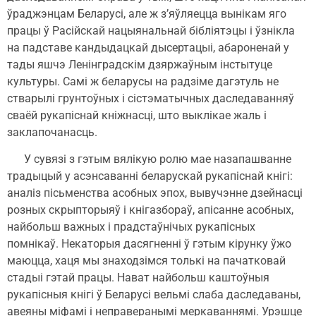
ўраджэнцам Беларусі, але ж з’яўляецца вынікам яго
працы ў Расійскай нацыянальнай бібліятэцы і ўзнікла
на падставе кандыдацкай дысертацыі, абароненай у
тады яшчэ Ленінградскім дзяржаўным інстытуце
культуры. Самі ж беларусы на радзіме дагэтуль не
стварылі грунтоўных і сістэматычных даследаванняў
сваёй рукапіснай кніжнасці, што выклікае жаль і
заклапочанасць.
У сувязі з гэтым вялікую ролю мае назапашванне
традыцый у асэнсаванні беларускай рукапіснай кнігі:
аналіз пісьменства асобных эпох, вывучэнне дзейнасці
розных скрыпторыяў і кнігазбораў, апісанне асобных,
найбольш важных і прадстаўнічых рукапісных
помнікаў. Некаторыя дасягненні ў гэтым кірунку ўжо
маюцца, хаця мы знаходзімся толькі на пачатковай
стадыі гэтай працы. Нават найбольш каштоўныя
рукапісныя кнігі ў Беларусі вельмі слаба даследаваны,
авеяны міфамі і неправеранымі меркаваннямі. Урэшце