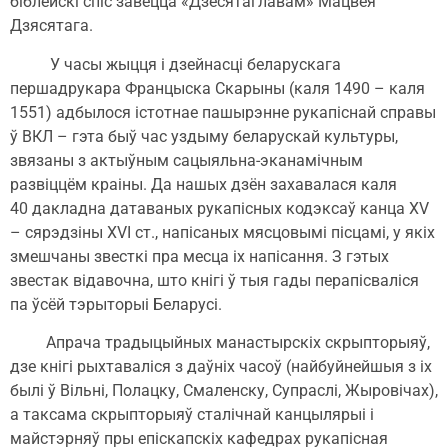
біблейскі спіс завецца «Дзесятаглавам» Мацвея
Дзясятага.
У часы жыцця і дзейнасці беларускага
першадрукара Францыска Скарыны (каля 1490 – каля
1551) адбылося істотнае пашырэнне рукапіснай справы
ў ВКЛ – гэта быў час уздыму беларускай культуры,
звязаны з актыўным сацыяльна-эканамічным
развіццём краіны. Да нашых дзён захавалася каля
40 дакладна датаваных рукапісных кодэксаў канца XV
– сярэдзіны XVI ст., напісаных мясцовымі пісцамі, у якіх
змешчаны звесткі пра месца іх напісання. З гэтых
звестак відавочна, што кнігі ў тыя гады перапісваліся
па ўсёй тэрыторыі Беларусі.
Апрача традыцыйных манастырскіх скрыпторыяў,
дзе кнігі рыхтаваліся з даўніх часоў (найбуйнейшыя з іх
былі ў Вільні, Полацку, Смаленску, Супраслі, Жыровічах),
а таксама скрыпторыяў сталічнай канцылярыі і
майстэрняў пры епіскапскіх кафедрах рукапісная