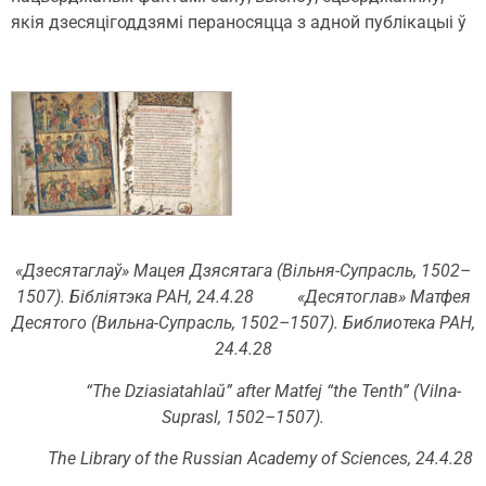
якія дзесяцігоддзямі пераносяцца з адной публікацыі ў
«Дзесятаглаў» Мацея Дзясятага (Вільня-Супрасль, 1502–
1507). Бібліятэка РАН, 24.4.28 «Десятоглав» Матфея
Десятого (Вильна-Супрасль, 1502–1507). Библиотека РАН,
24.4.28
“The Dziasiatahlaŭ” after Matfej “the Tenth” (Vilna-
Suprasl, 1502–1507).
The Library of the Russian Academy of Sciences, 24.4.28