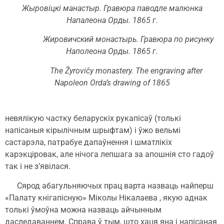
Жыровіцкі манастыр. Гравюра паводле малюнка
Напалеона Орды. 1865 г.
Жировичский монастырь. Гравюра по рисунку
Наполеона Орды. 1865 г.
The Žyrovičy monastery. The engraving after
Napoleon Orda’s drawing of 1865
невялікую частку беларускіх рукапісаў (толькі
напісаныя кірылічным шрыфтам) і ўжо вельмі
састарэла, патрабуе дапаўнення і шматлікіх
карэкціровак, але нічога лепшага за апошнія сто гадоў
так і не з’явілася.
Сярод абагульняючых прац варта назваць найперш
«Палату кнігапісную» Міколы Нікалаева , якую аднак
толькі ўмоўна можна назваць айчынным
даследаваннем. Справа ў тым, што хаця яна і напісаная