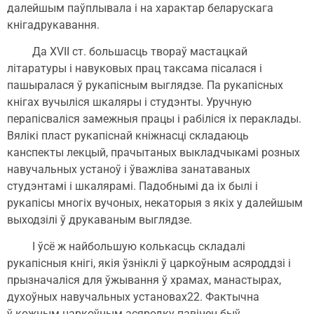
далейшым паўплывала і на характар беларускага
кнігадрукавання.
Да XVII ст. большасць твораў мастацкай
літаратуры і навуковых прац таксама пісалася і
пашыралася ў рукапісным выглядзе. Па рукапісных
кнігах вучыліся шкаляры і студэнты. Уручную
перапісваліся замежныя працы і рабіліся іх пераклады.
Вялікі пласт рукапіснай кніжнасці складаюць
канспекты лекцый, прачытаных выкладчыкамі розных
навучальных устаноў і ўважліва занатаваных
студэнтамі і шкалярамі. Падобнымі да іх былі і
рукапісы многіх вучоных, некаторыя з якіх у далейшым
выходзілі ў друкаваным выглядзе.
І ўсё ж найбольшую колькасць складалі
рукапісныя кнігі, якія ўзніклі ў царкоўным асяроддзі і
прызначаліся для ўжывання ў храмах, манастырах,
духоўных навучальных установах22. Фактычна
ў кожным царкоўным асяродку павінен быў