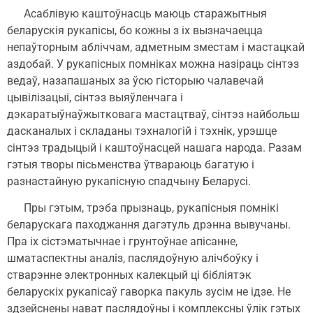
Асаблівую каштоўнасць маюць старажытныя
беларускія рукапісы, бо кожны з іх вызначаецца
непаўторным абліччам, адметным зместам і мастацкай
аздобай. У рукапісных помніках можна назіраць сінтэз
ведаў, назапашаных за ўсю гісторыю чалавечай
цывілізацыі, сінтэз выяўленчага і
дэкаратыўнаўжытковага мастацтваў, сінтэз найбольш
дасканалых і складаны тэхналогій і тэхнік, урэшце
сінтэз традыцый і каштоўнасцей нашага народа. Разам
гэтыя творы пісьменства ўтвараюць багатую і
разнастайную рукапісную спадчыну Беларусі.
Пры гэтым, трэба прызнаць, рукапісныя помнікі
беларускага паходжання дагэтуль дрэнна вывучаны.
Пра іх сістэматычнае і грунтоўнае апісанне,
шматаспектны аналіз, паслядоўную алічбоўку і
стварэнне электронных калекцый ці бібліятэк
беларускіх рукапісаў гаворка пакуль зусім не ідзе. Не
здзейснены нават паслядоўны і комплексны ўлік гэтых