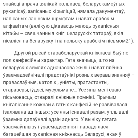
знайсці апрача вялікай колькасці беларускамоўных
рукапісаў, запісаных кірыліцай, нямала дакументаў,
напісаных лацінскім шрыфтам і нават арабскім
алфавітам (вялікую цікавасць маюць рукапісныя
кітабы – свяшчэнныя кнігі беларускіх татараў, якія
пісаліся па-беларуску і па-польску арабскім пісьмом21).
Другой рысай старабеларускай кніжнасці быў яе
поліканфесійны характар. Гэта значыць, што на
беларускіх землях адначасова жылі і нават плённа
ўзаемадзейнічалі прадстаўнікі розных веравызнанняў –
праваслаўныя, католікі, уніяты, пратэстанты,
стараверы, іўдзеі, мусульмане… Усе яны мелі сваю
пісьмовасць, стваралі кніжныя помнікі. Прычым
кнігапісанне кожнай з гэтых канфесій не развівалася
ізалявана ад іншых: усе яны існавалі разам, уплывалі і
ўзаемна дапаўнялі адзін аднаго. У выніку гэтага
ўзаемаўплыву і ўзаемадзеяння і нарадзілася
багацейшая рукапісная кніжнасць Беларусі, якая ў