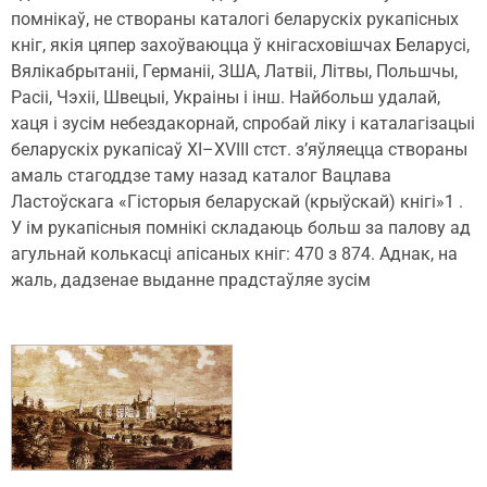
помнікаў, не створаны каталогі беларускіх рукапісных
кніг, якія цяпер захоўваюцца ў кнігасховішчах Беларусі,
Вялікабрытаніі, Германіі, ЗША, Латвіі, Літвы, Польшчы,
Расіі, Чэхіі, Швецыі, Украіны і інш. Найбольш удалай,
хаця і зусім небездакорнай, спробай ліку і каталагізацыі
беларускіх рукапісаў XI–XVIII стст. з’яўляецца створаны
амаль стагоддзе таму назад каталог Вацлава
Ластоўскага «Гісторыя беларускай (крыўскай) кнігі»1 .
У ім рукапісныя помнікі складаюць больш за палову ад
агульнай колькасці апісаных кніг: 470 з 874. Аднак, на
жаль, дадзенае выданне прадстаўляе зусім