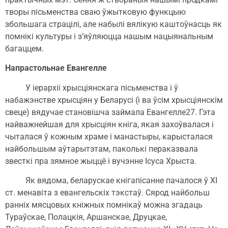
творы пісьменства сваю ўжытковую функцыю
збольшага страцілі, але набылі вялікую каштоўнасць як
помнікі культуры і з’яўляюцца нашым нацыянальным
багаццем.
Напрастольнае Евангелле
У іерархіі хрысціянскага пісьменства і ў
набажэнстве хрысціян у Беларусі (і ва ўсім хрысціянскім
свеце) вядучае становішча займала Евангелле27. Гэта
найважнейшая для хрысціян кніга, якая захоўвалася і
чыталася ў кожным храме і манастыры, карысталася
найбольшым аўтарытэтам, паколькі пераказвала
звесткі пра зямное жыццё і вучэнне Ісуса Хрыста.
Як вядома, беларускае кнігапісанне пачалося ў ХІ
ст. менавіта з евангельскіх тэкстаў. Сярод найбольш
ранніх мясцовых кніжных помнікаў можна згадаць
Тураўскае, Полацкія, Аршанскае, Друцкае,