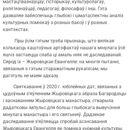
мастацтвазнаўцаў, гісторыкаў, культуролагаў,
рэлігіязнаўцаў, педагогаў, філосафаў і інш. Гэта
дазваляе забяспечыць глыбокі і шматаспектны аналіз
культурных помнікаў з розных бакоў і ў розных
кантэкстах.
Пры ўсім гэтым трэба прызнаць, што вялікая
колькасць каштоўных артэфактаў нашага мінулага ўсё
яшчэ застаецца слаба ці амаль ніяк не даследаванай.
Сярод іх – Жыровіцкае Евангелле: на многія пытанні,
звязаныя з гэтым старажытным рукапісам, мы
дагэтуль не маем адказу.
Святкаванне ў 2020 г. юбілейных дат, звязаных з
цудоўным з’яўленнем Жыровіцкага абраза Багародзіцы
і заснаваннем Жыровіцкага манастыра, стварыла
дадатковы імпульс для больш глыбокага вывучэння
мінулага манастыра і яго святыняў. Дадзенае
даследаванне з’яўляецца спробай асэнсавання
Жыровіцкага Евангелля як помніка кніжнай культуры,