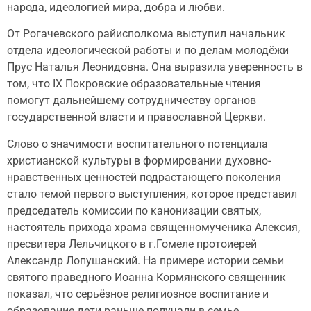
народа, идеологией мира, добра и любви.
От Рогачевского райисполкома выступил начальник
отдела идеологической работы и по делам молодёжи
Прус Наталья Леонидовна. Она выразила уверенность в
том, что IX Покровские образовательные чтения
помогут дальнейшему сотрудничеству органов
государственной власти и православной Церкви.
Слово о значимости воспитательного потенциала
христианской культуры в формировании духовно-
нравственных ценностей подрастающего поколения
стало темой первого выступления, которое представил
председатель комиссии по канонизации святых,
настоятель прихода храма священномученика Алексия,
пресвитера Лельчицкого в г.Гомеле протоиерей
Александр Лопушанский. На примере истории семьи
святого праведного Иоанна Кормянского священник
показал, что серьёзное религиозное воспитание и
образование дети раньше получали в семье.