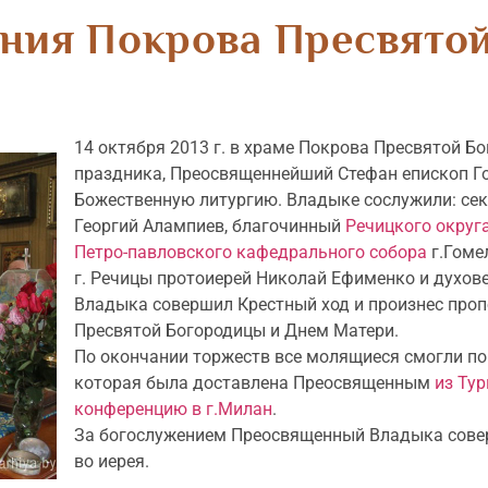
ания Покрова Пресвято
14 октября 2013 г. в храме Покрова Пресвятой Бо
праздника, Преосвященнейший Стефан епископ Г
Божественную литургию. Владыке сослужили: сек
Георгий Алампиев, благочинный
Речицкого округ
Петро-павловского кафедрального собора
г.Гоме
г. Речицы протоиерей Николай Ефименко и духов
Владыка совершил Крестный ход и произнес проп
Пресвятой Богородицы и Днем Матери.
По окончании торжеств все молящиеся смогли п
которая была доставлена Преосвященным
из Ту
конференцию в г.Милан
.
За богослужением Преосвященный Владыка сове
во иерея.