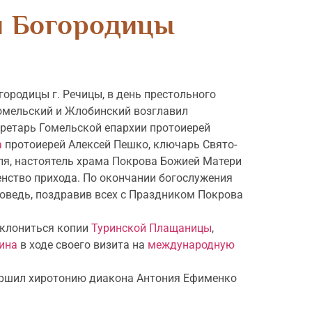
й Богородицы
городицы г. Речицы, в день престольного
омельский и Жлобинский возглавил
ретарь Гомельской епархии протоиерей
а
протоиерей Алексей Пешко, ключарь Свято-
ля, настоятель храма Покрова Божией Матери
енство прихода. По окончании богослужения
оведь, поздравив всех с Праздником Покрова
оклониться копии
Туринской Плащаницы
,
рина
в ходе своего визита на
международную
ршил хиротонию диакона Антония Ефименко