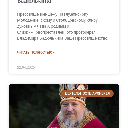
Бадюлькина
Преосвященнейшему Павлу,епископу
Молодечненскому и Столбцовскому,клиру,
духовным чадам, родным и
близкимновопреставленного протоиерея
Владимира Бадюлькина Ваше Преосвященство,
ЧИТАТЬ ПОЛНОСТЬЮ »
22.04.2026
ДЕЯТЕЛЬНОСТЬ АРХИЕРЕЯ