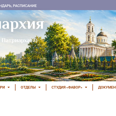
НДАРЬ, РАСПИСАНИЕ
пархия
 Патриархата)
РИ
ОТДЕЛЫ
СТУДИЯ «ФАВОР»
ДОКУМЕ