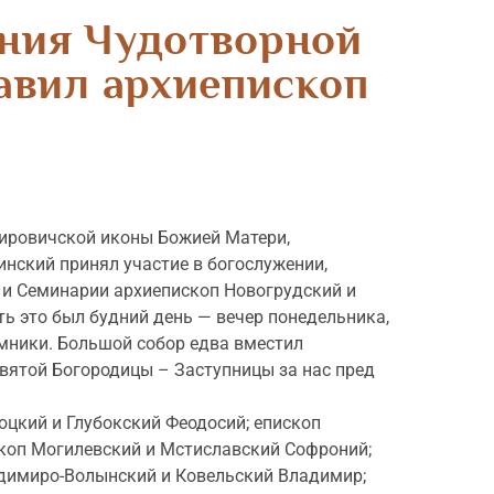
ения Чудотворной
авил архиепископ
Жировичской иконы Божией Матери,
нский принял участие в богослужении,
 и Семинарии архиепископ Новогрудский и
ь это был будний день — вечер понедельника,
омники. Большой собор едва вместил
вятой Богородицы – Заступницы за нас пред
цкий и Глубокский Феодосий; епископ
скоп Могилевский и Мстиславский Софроний;
адимиро-Волынский и Ковельский Владимир;