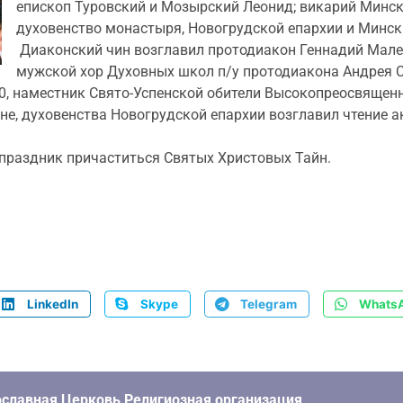
епископ Туровский и Мозырский Леонид; викарий Минск
духовенство монастыря, Новогрудской епархии и Минск
Диаконский чин возглавил протодиакон Геннадий Мале
мужской хор Духовных школ п/у протодиакона Андрея 
.00, наместник Свято-Успенской обители Высокопреосвяще
не, духовенства Новогрудской епархии возглавил чтение 
праздник причаститься Святых Христовых Тайн.
LinkedIn
Skype
Telegram
Whats
славная Церковь Религиозная организация