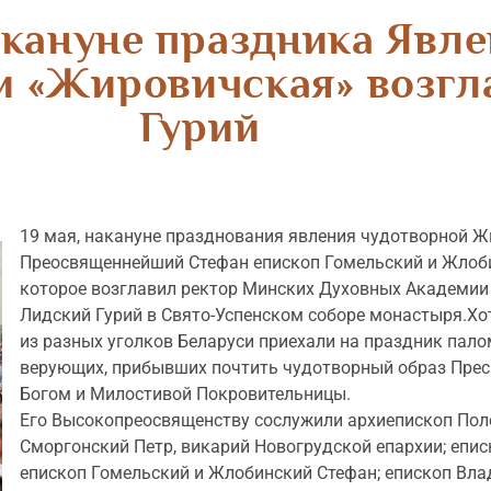
кануне праздника Явл
 «Жировичская» возгл
Гурий
19 мая, накануне празднования явления чудотворной 
Преосвященнейший Стефан епископ Гомельский и Жлоби
которое возглавил ректор Минских Духовных Академии
Лидский Гурий в Свято-Успенском соборе монастыря.Хот
из разных уголков Беларуси приехали на праздник пал
верующих, прибывших почтить чудотворный образ Прес
Богом и Милостивой Покровительницы.
Его Высокопреосвященству сослужили архиепископ Поло
Сморгонский Петр, викарий Новогрудской епархии; епи
епископ Гомельский и Жлобинский Стефан; епископ Вл