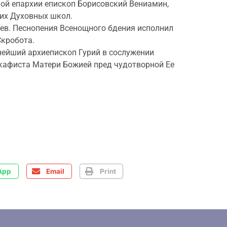
ой епархии епископ Борисовский Вениамин,
их Духовных школ.
ев. Песнопения Всенощного бдения исполнил
Скробота.
ннейший архиепископ Гурий в сослужении
акафиста Матери Божией пред чудотворной Ее
App
Email
Print