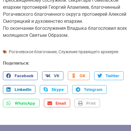
Преосвященному сослужили: секретарь Гомельской
епархии протоиерей Георгий Алампиев, благочинный
Рогачевского благочинного округа протоиерей Алексей
Смотрицкий и духовенство епархии.
По окончании богослужения Владыка благословил всех
молящихся Святым Образом.
Рогачевское благочиние
,
Служение правящего архиерея
Поделиться:
Facebook
VK
OK
Twitter
LinkedIn
Skype
Telegram
WhatsApp
Email
Print