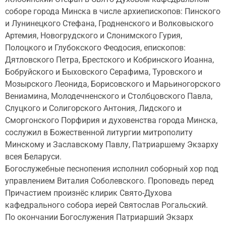
соборе города Минска в числе архиепископов: Пинского
и Лунинецкого Стефана, Гродненского и Волковыского
Артемия, Новогрудского и Слонимского Гурия,
Полоцкого и Глубокского Феодосия, епископов:
Дятловского Петра, Брестского и Кобринского Иоанна,
Бобруйского и Быховского Серафима, Туровского и
Мозырского Леонида, Борисовского и Марьиногорского
Вениамина, Молодечненского и Столбцовского Павла,
Слуцкого и Солигорского Антония, Лидского и
Сморгонского Порфирия и духовенства города Минска,
сослужил в Божественной литургии митрополиту
Минскому и Заславскому Павлу, Патриаршему Экзарху
всея Беларуси.
Богослужебные песнопения исполнил соборный хор под
управлением Виталия Соболевского. Проповедь перед
Причастием произнёс клирик Свято-Духова
кафедрального собора иерей Святослав Рогальский.
По окончании Богослужения Патриарший Экзарх