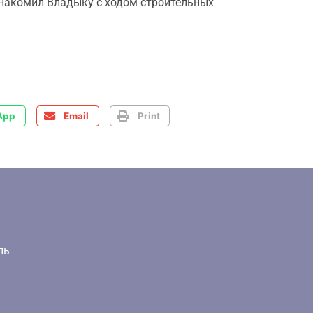
знакомил Владыку с ходом строительных
App
Email
Print
ль