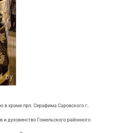
ю в храме прп. Серафима Саровского г.
в и духовенство Гомельского районного