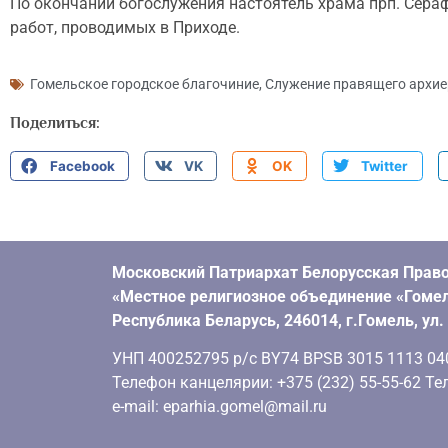
По окончании богослужения настоятель храма прп. Сера
работ, проводимых в Приходе.
Гомельское городское благочиние
,
Служение правящего архие
Поделиться:
Facebook
VK
OK
Twitter
Московский Патриархат Белорусская Право
«Местное религиозное объединение «Гомел
Республика Беларусь, 246014, г.Гомель, ул
УНП 400252795 р/с BY74 BPSB 3015 1113 0401
Телефон канцелярии: +375 (232) 55-55-62 Тел
e-mail: eparhia.gomel@mail.ru