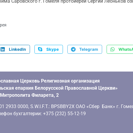
фима Саровского г. Гомеля протоиерей Сергий Леоньков о
рея
LinkedIn
Skype
Telegram
Whats
славная Церковь Религиозная организация
ьская епархия Белорусской Православной Церкви»
. Митрополита Филарета, 2
 2933 0000, S.W.I.F.T.: BPSBBY2X ОАО «Сбер Банк» г. Гоме
ефон бухгалтерии: +375 (232) 55-12-19