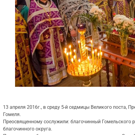
13 апреля 2016г., в среду 5-й седмицы Великого поста,
Гомеля.
Преосвященному сослужили: благочинный Гомельского ра
благочинного округа.