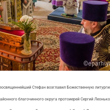
 Преосвященнейший Стефан возглавил Божественную литурги
йонного благочинного округа протоиерей Сергий Леонько