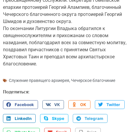
Преосвященному сослужили: секретарь Гомельской
епархии протоиерей Георгий Алампиев, благочинный
Чечерского благочинного округа протоиерей Георгий
Шмидов и духовенство округа.
По окончании Литургии Владыка обратился к
священнослужителям и прихожанам со словом
назидания, поблагодарил всех за совместную молитву,
поздравил причастников с принятием Святых
Христовых Таин и преподал всем архипастырское
благословение.
Служение правящего архиерея
,
Чечерское благочиние
Поделиться:
Facebook
VK
OK
Twitter
LinkedIn
Skype
Telegram