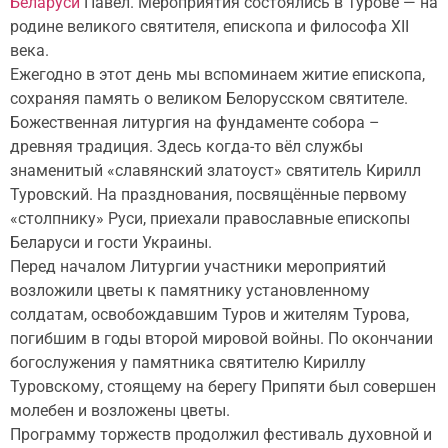
Беларуси
Павел. Мероприятия состоялись в Турове — на
родине великого святителя, епископа и философа XII
века.
Ежегодно в этот день мы вспоминаем житие епископа,
сохраняя память о великом Белорусском святителе.
Божественная литургия на фундаменте собора –
древняя традиция. Здесь когда-то вёл службы
знаменитый «славянский златоуст» святитель Кирилл
Туровский. На празднования, посвящённые первому
«столпнику» Руси, приехали православные епископы
Беларуси и гости Украины.
Перед началом Литургии участники мероприятий
возложили цветы к памятнику установленному
солдатам, освобождавшим Туров и жителям Турова,
погибшим в годы второй мировой войны. По окончании
богослужения у памятника святителю Кириллу
Туровскому, стоящему на берегу Припяти был совершен
молебен и возложены цветы.
Программу торжеств продолжил фестиваль духовной и