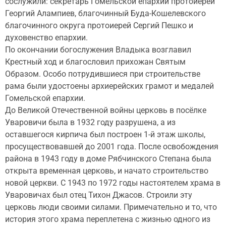
сослужили: секретарь Гомельской епархии протоиерей
Георгий Алампиев, благочинный Буда-Кошелевского
благочинного округа протоиерей Сергий Пешко и
духовенство епархии.
По окончании богослужения Владыка возглавил
Крестный ход и благословил прихожан Святым
Образом. Особо потрудившиеся при строительстве
рама были удостоены архиерейских грамот и медалей
Гомельской епархии.
До Великой Отечественной войны церковь в посёлке
Уваровичи была в 1932 году разрушена, а из
оставшегося кирпича был построен 1-й этаж школы,
просуществовавшей до 2001 года. После освобождения
района в 1943 году в доме Рябчинского Степана была
открыта временная церковь, и начато строительство
новой церкви. С 1943 по 1972 годы настоятелем храма в
Уваровичах был отец Тихон Джасов. Строили эту
церковь люди своими силами. Примечательно и то, что
история этого храма переплетена с жизнью одного из