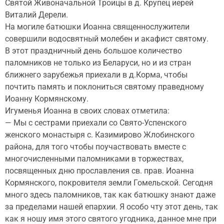
Святой Живоначальной Троицы в д. Крупец иерей
Виталий Дерели.
На могиле батюшки Иоанна священнослужители
совершили водосвятный молебен и акафист святому.
В этот праздничный день большое количество
паломников не только из Беларуси, но и из стран
ближнего зарубежья приехали в д.Корма, чтобы
почтить память и поклониться святому праведному
Иоанну Кормянскому.
Игуменья Иоанна в своих словах отметила:
— Мы с сестрами приехали со Свято-Успенского
женского монастыря с. Казимирово Жлобинского
района, для того чтобы поучаствовать вместе с
многочисленными паломниками в торжествах,
посвященных дню прославления св. прав. Иоанна
Кормянского, покровителя земли Гомельской. Сегодня
много здесь паломников, так как батюшку знают даже
за пределами нашей епархии. Я особо чту этот день, так
как я ношу имя этого святого угодника, данное мне при