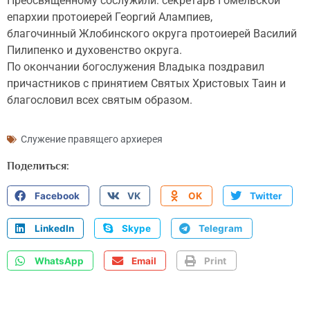
Преосвященному сослужили: секретарь Гомельской
епархии протоиерей Георгий Алампиев,
благочинный Жлобинского округа протоиерей Василий
Пилипенко и духовенство округа.
По окончании богослужения Владыка поздравил
причастников с принятием Святых Христовых Таин и
благословил всех святым образом.
Служение правящего архиерея
Поделиться:
Facebook
VK
OK
Twitter
LinkedIn
Skype
Telegram
WhatsApp
Email
Print