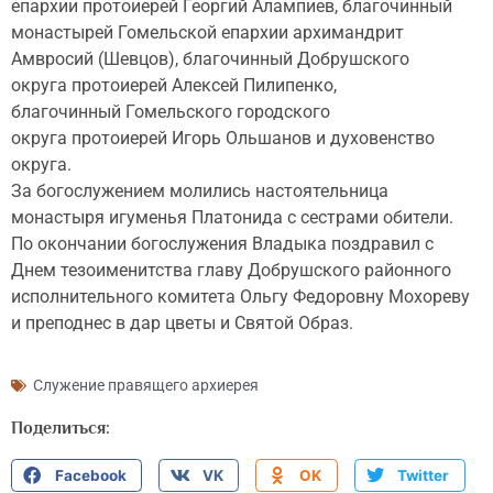
епархии протоиерей Георгий Алампиев, благочинный
монастырей Гомельской епархии архимандрит
Амвросий (Шевцов), благочинный Добрушского
округа протоиерей Алексей Пилипенко,
благочинный Гомельского городского
округа протоиерей Игорь Ольшанов и духовенство
округа.
За богослужением молились настоятельница
монастыря игуменья Платонида с сестрами обители.
По окончании богослужения Владыка поздравил с
Днем тезоименитства главу Добрушского районного
исполнительного комитета Ольгу Федоровну Мохореву
и преподнес в дар цветы и Святой Образ.
Служение правящего архиерея
Поделиться:
Facebook
VK
OK
Twitter