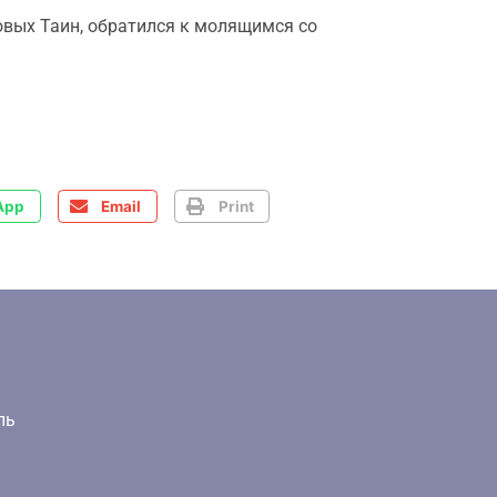
овых Таин, обратился к молящимся со
App
Email
Print
ль