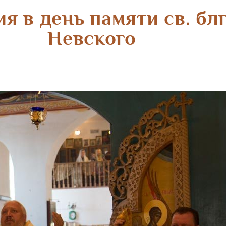
я в день памяти св. блг
Невского