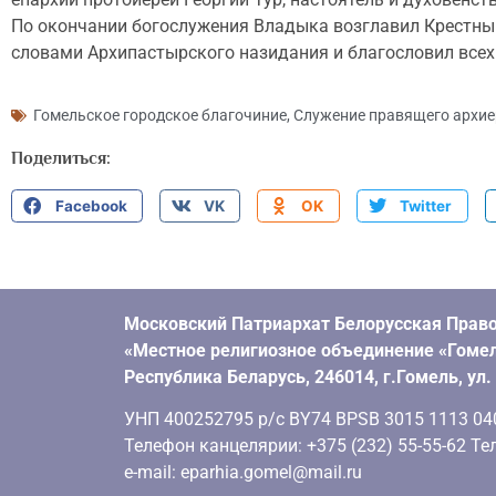
По окончании богослужения Владыка возглавил Крестный
словами Архипастырского назидания и благословил все
Гомельское городское благочиние
,
Служение правящего архие
Поделиться:
Facebook
VK
OK
Twitter
Московский Патриархат Белорусская Право
«Местное религиозное объединение «Гомел
Республика Беларусь, 246014, г.Гомель, ул
УНП 400252795 р/с BY74 BPSB 3015 1113 0401
Телефон канцелярии: +375 (232) 55-55-62 Тел
e-mail: eparhia.gomel@mail.ru