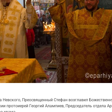
андра Невского, Преосвященный Стефан возглавил Божествен
ии протоиерей Георгий Алампиев, Председатель отдела Ар
во храма.