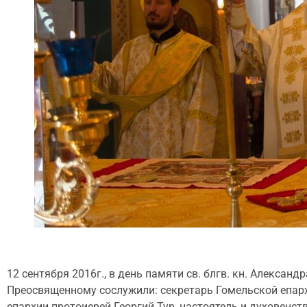
12 сентября 2016г., в день памяти св. блгв. кн. Алекс
Преосвященному сослужили: секретарь Гомельской епарх
епархии протоиерей Георгий Тур, настоятель и духовенст