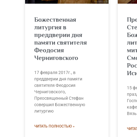
Божественная
Пр
литургия в
Ст
преддверии дня
Бо
памяти святителя
ли
Феодосия
ми
Черниговского
См
Ро
Ис
17 февраля 2017г., в
преддверии дня памяти
святителя Феодосия
15 ф
Черниговского,
праз
Преосвященный Стефан
Госп
совершил Божественную
кафе
литургию
Вяз
ЧИТАТЬ ПОЛНОСТЬЮ »
ЧИТА