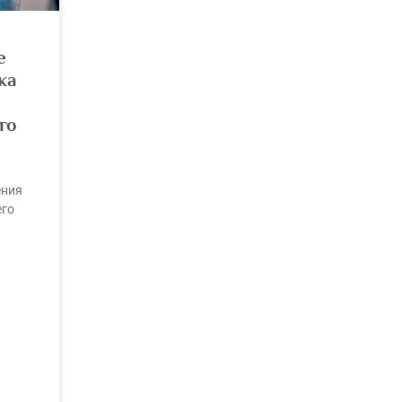
е
ка
го
ения
его