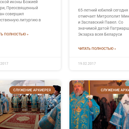
ской иконы Божией
ри, Преосвященный
65-летний юбилей сегодня
ан совершил
отмечает Митрополит Ми
ственную литургию в
и Заславский Павел. Со
значимой датой Патриарш
Экзарха всея Беларуси
ТЬ ПОЛНОСТЬЮ »
ЧИТАТЬ ПОЛНОСТЬЮ »
.2017
19.02.2017
СЛУЖЕНИЕ АРХИЕРЕЯ
СЛУЖЕНИЕ АРХ