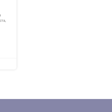
я
ста,