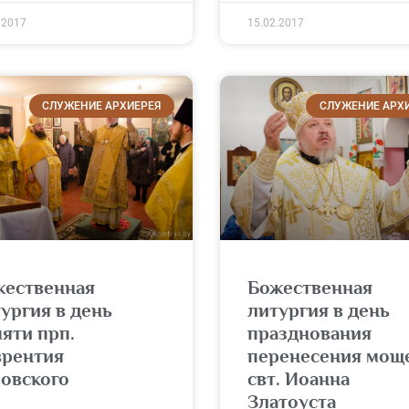
.2017
15.02.2017
СЛУЖЕНИЕ АРХИЕРЕЯ
СЛУЖЕНИЕ АРХ
жественная
Божественная
ургия в день
литургия в день
яти прп.
празднования
врентия
перенесения мощ
ровского
свт. Иоанна
Златоуста