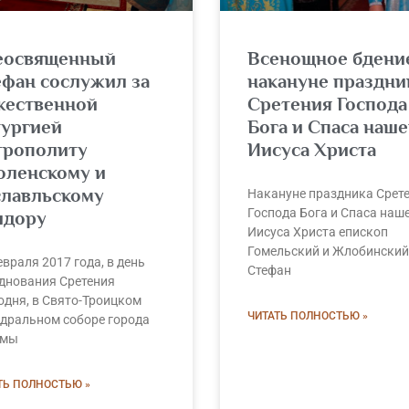
еосвященный
Всенощное бдени
ефан сослужил за
накануне праздни
жественной
Сретения Господа
тургией
Бога и Спаса наше
трополиту
Иисуса Христа
оленскому и
славльскому
Накануне праздника Срет
Господа Бога и Спаса наш
идору
Иисуса Христа епископ
Гомельский и Жлобинский
евраля 2017 года, в день
Стефан
днования Сретения
одня, в Свято-Троицком
ЧИТАТЬ ПОЛНОСТЬЮ »
дральном соборе города
ьмы
ТЬ ПОЛНОСТЬЮ »