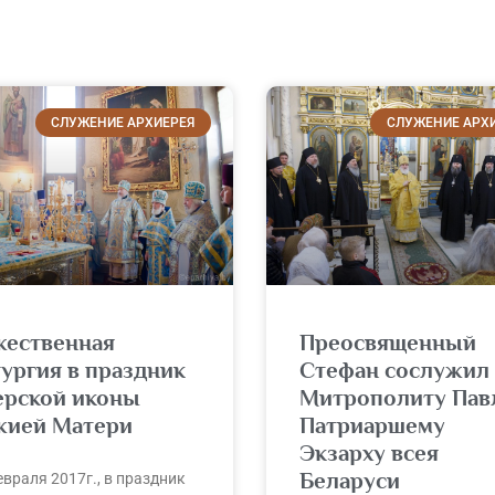
СЛУЖЕНИЕ АРХИЕРЕЯ
СЛУЖЕНИЕ АРХ
жественная
Преосвященный
ургия в праздник
Стефан сослужил
ерской иконы
Митрополиту Пав
жией Матери
Патриаршему
Экзарху всея
Беларуси
евраля 2017г., в праздник