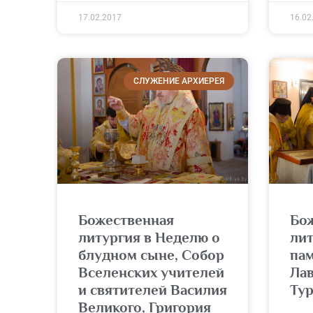
17.02.2017
16.02
СЛУЖЕНИЕ АРХИЕРЕЯ
Божественная
Бо
литургия в Неделю о
лит
блудном сыне, Собор
пам
Вселенских учителей
Ла
и святителей Василия
Ту
Великого, Григория