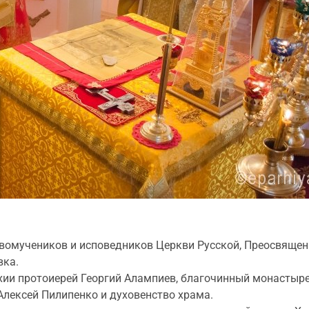
 новомучеников и исповедников Церкви Русской, Преосвящ
вка.
хии протоиерей Георгий Алампиев, благочинный монастыр
Алексей Пилипенко и духовенство храма.