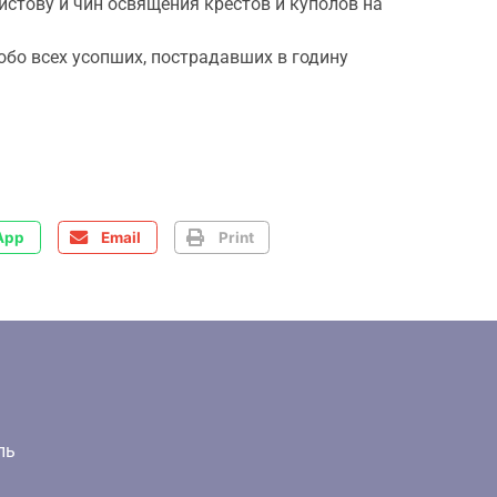
истову и чин освящения крестов и куполов на
бо всех усопших, пострадавших в годину
App
Email
Print
ль