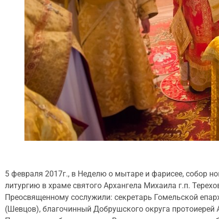
5 февраля 2017г., в Неделю о мытаре и фарисее, собор
литургию в храме святого Архангела Михаила г.п. Терехо
Преосвященному сослужили: секретарь Гомельской епар
(Шевцов), благочинный Добрушского округа протоиерей 