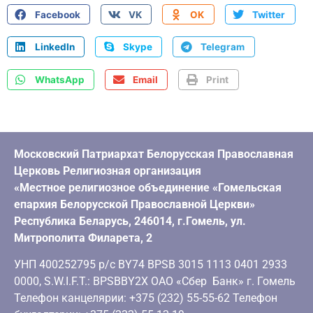
Facebook
VK
OK
Twitter
LinkedIn
Skype
Telegram
WhatsApp
Email
Print
Московский Патриархат Белорусская Православная
Церковь Религиозная организация
«Местное религиозное объединение «Гомельская
епархия Белорусской Православной Церкви»
Республика Беларусь, 246014, г.Гомель, ул.
Митрополита Филарета, 2
УНП 400252795 р/с BY74 BPSB 3015 1113 0401 2933
0000, S.W.I.F.T.: BPSBBY2X ОАО «Сбер Банк» г. Гомель
Телефон канцелярии: +375 (232) 55-55-62 Телефон