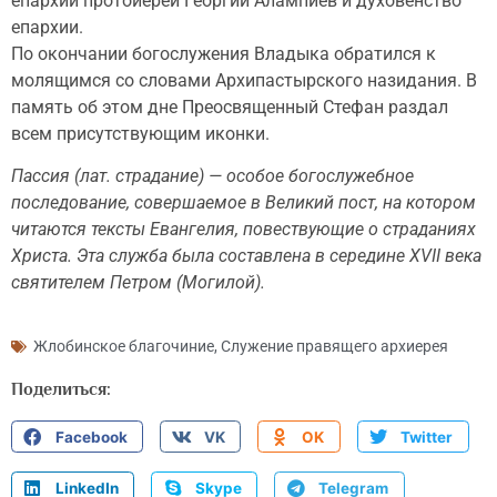
епархии протоиерей Георгий Алампиев и духовенство
епархии.
По окончании богослужения Владыка обратился к
молящимся со словами Архипастырского назидания. В
память об этом дне Преосвященный Стефан раздал
всем присутствующим иконки.
Пассия (лат. страдание) — особое богослужебное
последование, совершаемое в Великий пост, на котором
читаются тексты Евангелия, повествующие о страданиях
Христа. Эта служба была составлена в середине XVII века
святителем Петром (Могилой).
Жлобинское благочиние
,
Служение правящего архиерея
Поделиться:
Facebook
VK
OK
Twitter
LinkedIn
Skype
Telegram