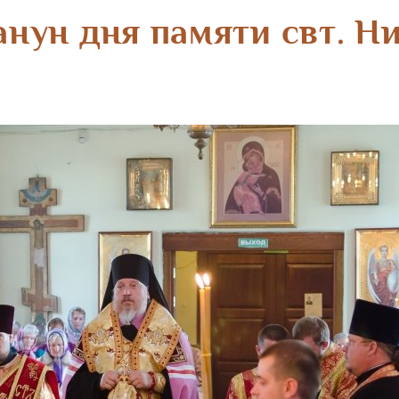
анун дня памяти свт. Н