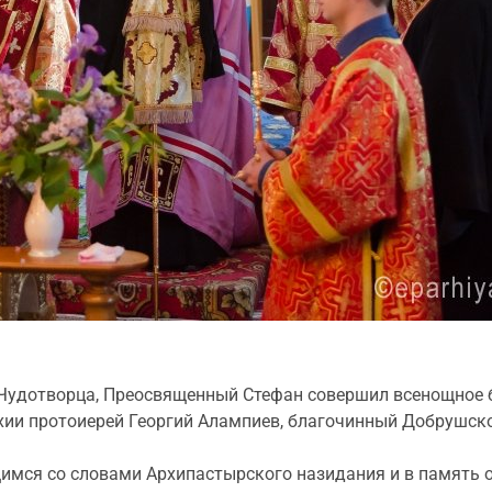
я Чудотворца, Преосвященный Стефан совершил всенощное 
ии протоиерей Георгий Алампиев, благочинный Добрушско
мся со словами Архипастырского назидания и в память о