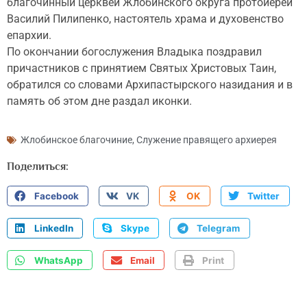
благочинный церквей Жлобинского округа протоиерей
Василий Пилипенко, настоятель храма и духовенство
епархии.
По окончании богослужения Владыка поздравил
причастников с принятием Святых Христовых Таин,
обратился со словами Архипастырского назидания и в
память об этом дне раздал иконки.
Жлобинское благочиние
,
Служение правящего архиерея
Поделиться:
Facebook
VK
OK
Twitter
LinkedIn
Skype
Telegram
WhatsApp
Email
Print