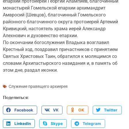
епархии протоиерей Георгий Алампиев, благочинный
монастырей Гомельской епархии архимандрит
Амвросий (Шевцов), благочинный Гомельского
районного благочинного округа протоиерей Артемий
Кривицкий, настоятель храма иерей Александр
Алехнович и духовенство епархии.
По окончании богослужения Владыка возглавил
Крестный ход, поздравил причастников с принятием
Святых Христовых Таин, обратился к молящимся со
словами Архипастырского назидания и, в память об
этом дне, раздал иконки.
Служение правящего архиерея
Поделиться:
Facebook
VK
OK
Twitter
LinkedIn
Skype
Telegram