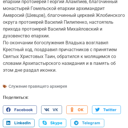
епархии протоиерей Георгий Алампиев, благочинный
монастырей Гомельской епархии архимандрит
Амвросий (Шевцов), благочинный церквей Жлобинского
округа протоиерей Василий Пилипенко, настоятель
прихода протоиерей Василий Михайловский и
духовенство епархии.
По окончании богослужения Владыка возглавил
Крестный ход, поздравил причастников с принятием
Святых Христовых Таин, обратился к молящимся со
словами Архипастырского назидания и в память об
этом дне раздал иконки.
Служение правящего архиерея
Поделиться:
Facebook
VK
OK
Twitter
LinkedIn
Skype
Telegram