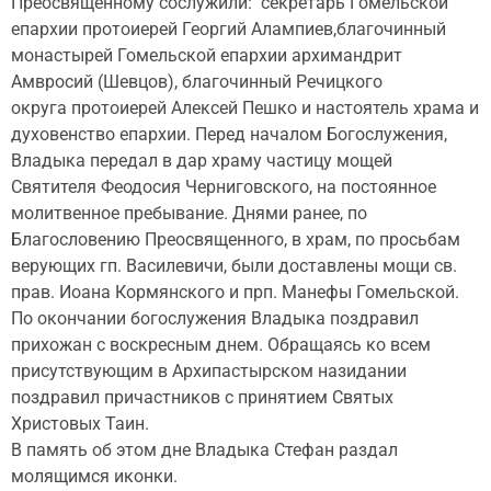
Преосвященному сослужили: секретарь Гомельской
епархии протоиерей Георгий Алампиев,благочинный
монастырей Гомельской епархии архимандрит
Амвросий (Шевцов), благочинный Речицкого
округа протоиерей Алексей Пешко и настоятель храма и
духовенство епархии. Перед началом Богослужения,
Владыка передал в дар храму частицу мощей
Святителя Феодосия Черниговского, на постоянное
молитвенное пребывание. Днями ранее, по
Благословению Преосвященного, в храм, по просьбам
верующих гп. Василевичи, были доставлены мощи св.
прав. Иоана Кормянского и прп. Манефы Гомельской.
По окончании богослужения Владыка поздравил
прихожан с воскресным днем. Обращаясь ко всем
присутствующим в Архипастырском назидании
поздравил причастников с принятием Святых
Христовых Таин.
В память об этом дне Владыка Стефан раздал
молящимся иконки.