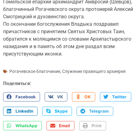
Гомельской епархии архимандрит Амвросий (Шевцов),
благочинный Рогачевского округа протоиерей Алексий
Смотрицкий и духовенство округа.
По окончании богослужения Владыка поздравил
причастников с принятием Святых Христовых Таин,
обратился к молящимся со словами Архипастырского
назидания и в память об этом дне раздал всем
присутствующим иконки.
Рогачевское благочиние
,
Служение правящего архиерея
Поделиться:
Facebook
VK
OK
Twitter
LinkedIn
Skype
Telegram
WhatsApp
Email
Print