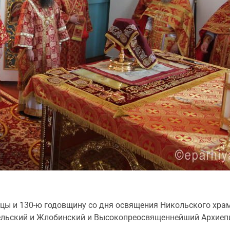
ицы и 130-ю годовщину со дня освящения Никольского хра
ельский и Жлобинский и Высокопреосвященнейший Архиеп