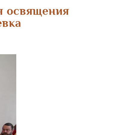
я освящения
евка