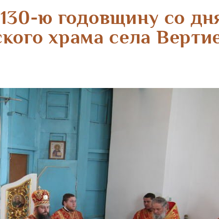
 130-ю годовщину со дн
кого храма села Верти