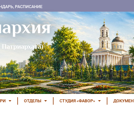
НДАРЬ, РАСПИСАНИЕ
пархия
 Патриархата)
РИ
ОТДЕЛЫ
СТУДИЯ «ФАВОР»
ДОКУМЕ