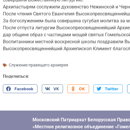
Архипастырям сослужили духовенство Нежинской и Черн
После чтения Святого Евангелия Высокопреосвященнейши
За богослужением была совершена сугубая молитва за м
После отпуста литургии Высокопреосвященнейший Архиеп
дар общине образ с частицами мощей святых Гомельско
Воспитанники местной воскресной школы поздравили Вы
Высокопреосвященнейший Архиепископ Климент благослов
Служение правящего архиерея
Поделиться:
Facebook
VK
OK
Twitter
Московский Патриархат Белорусская Право
«Местное религиозное объединение «Гомел