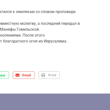
атился к землякам со словом проповеди.
вместную молитву, а последний передал в
й Манефы Гомельской.
нопениями. После этого
 благодатного огня из Иерусалима.
App
Email
Print