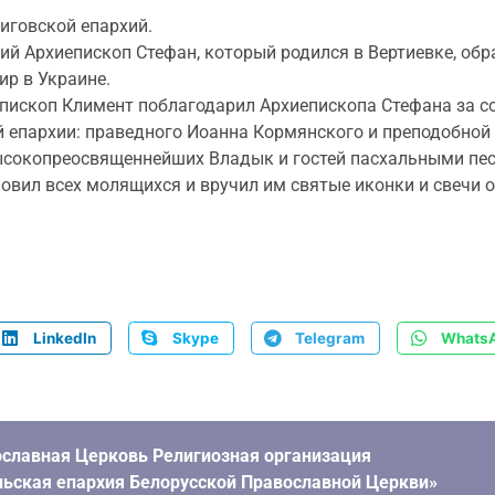
иговской епархий.
й Архиепископ Стефан, который родился в Вертиевке, обр
ир в Украине.
ископ Климент поблагодарил Архиепископа Стефана за со
й епархии: праведного Иоанна Кормянского и преподобно
сокопреосвященнейших Владык и гостей пасхальными пес
ил всех молящихся и вручил им святые иконки и свечи от
LinkedIn
Skype
Telegram
Whats
славная Церковь Религиозная организация
ьская епархия Белорусской Православной Церкви»