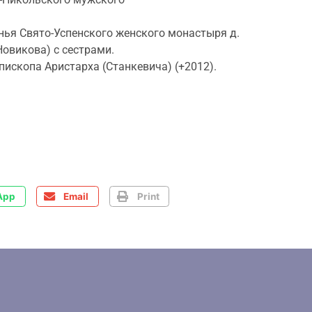
нья Свято-Успенского женского монастыря д.
овикова) с сестрами.
ископа Аристарха (Станкевича) (+2012).
App
Email
Print