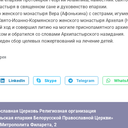
стыря в священном сане и духовенство епархии.
 женского монастыря Вера (Афонькина) с сестрами, игуме
 Свято-Иоанно-Кормянского женского монастыря Архелая (Н
 ход и совершил литию на могиле приснопамятного архиеп
м и обратился со словами Архипастырского назидания.
веден сбор целевых пожертвований на лечение детей.
рея
LinkedIn
Skype
Telegram
Whats
славная Церковь Религиозная организация
ьская епархия Белорусской Православной Церкви»
. Митрополита Филарета, 2