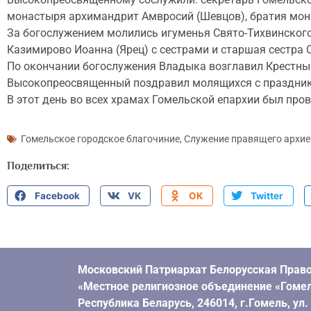
монастыря архимандрит Амвросий (Шевцов), братия мона
За богослужением молились игуменья Свято-Тихвинского
Казимирово Иоанна (Ярец) с сестрами и старшая сестра
По окончании богослужения Владыка возглавил Крестный
Высокопреосвященный поздравил молящихся с празднико
В этот день во всех храмах Гомельской епархии был про
Гомельское городское благочиние
,
Служение правящего архие
Поделиться:
Facebook
VK
OK
Twitter
Московский Патриархат Белорусская Право
«Местное религиозное объединение «Гомел
Республика Беларусь, 246014, г.Гомель, ул