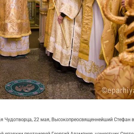
ая Чудотворца, 22 мая, Высокопреосвященнейший Стефан 
й епархии протоиерей Георгий Алампиев, наместник Свят