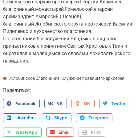
Гомельской епархии протоиерей Георгий Алампиев,
благочинный монастырей Гомельской епархии
архимандрит Амвросий (Шевцов),
благочинный Жлобинского округа протоиерей Василий
Пилипенко и духовенство благочиния.
По окончании богослужения Владыка поздравил
причастников с принятием Святых Христовых Таин и
обратился к молящимся со словами Архипастырского
назидания.
Жлобинское благочиние
,
Служение правящего архиерея
Поделиться:
Facebook
VK
OK
Twitter
LinkedIn
Skype
Telegram
WhatsApp
Email
Print