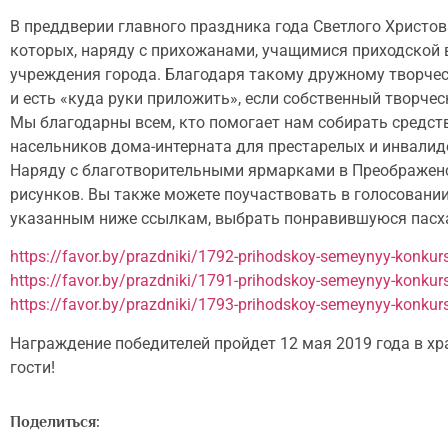
В преддверии главного праздника года Светлого Христов
которых, наряду с прихожанами, учащимися приходской
учреждения города. Благодаря такому дружному творчес
и есть «куда руки приложить», если собственный творчес
Мы благодарны всем, кто помогает нам собирать средств
насельников дома-интерната для престарелых и инвалид
Наряду с благотворительными ярмарками в Преображенс
рисунков. Вы также можете поучаствовать в голосовании
указанным ниже ссылкам, выбрать понравившуюся пасхал
https://favor.by/prazdniki/1792-prihodskoy-semeynyy-konkur
https://favor.by/prazdniki/1791-prihodskoy-semeynyy-konkur
https://favor.by/prazdniki/1793-prihodskoy-semeynyy-konkurs
Награждение победителей пройдет 12 мая 2019 года в х
гости!
Поделиться: