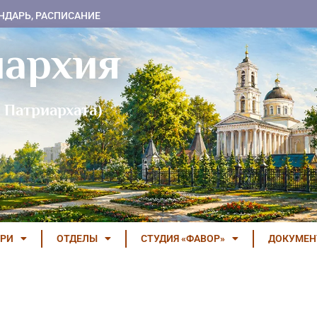
НДАРЬ, РАСПИСАНИЕ
пархия
 Патриархата)
РИ
ОТДЕЛЫ
СТУДИЯ «ФАВОР»
ДОКУМЕ