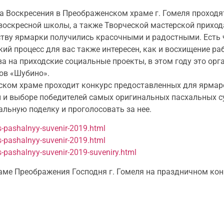
а Воскресения в Преображенском храме г. Гомеля проходя
 воскресной школы, а также Творческой мастерской прихо
тву ярмарки получились красочными и радостными. Есть 
кий процесс для вас также интересен, как и восхищение ра
а на приходские социальные проекты, в этом году это ор
ов «Шубино».
ком храме проходит конкурс предоставленных для ярмаро
 и выборе победителей самых оригинальных пасхальных су
ьную поделку и проголосовать за нее.
s-pashalnyy-suvenir-2019.html
s-pashalnyy-suvenir-2019.html
-pashalnyy-suvenir-2019-suveniry.html
раме Преображения Господня г. Гомеля на праздничном кон