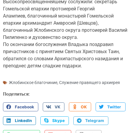
Высокопреосвященнейшему сослужили: секретарь
Гомельской епархии протоиерей Георгий
Алампиев, благочинный монастырей Гомельской
епархии архимандрит Амвросий (Шевцов),
благочинный Жлобинского округа протоиерей Василий
Пилипенко и духовенство округа.
По окончании богослужения Владыка поздравил
причастников с принятием Святых Христовых Таин,
обратился со словами Архипастырского назидания и
преподнес детям сладкие подарки.
Жлобинское благочиние
,
Служение правящего архиерея
Поделиться:
Facebook
VK
OK
Twitter
LinkedIn
Skype
Telegram