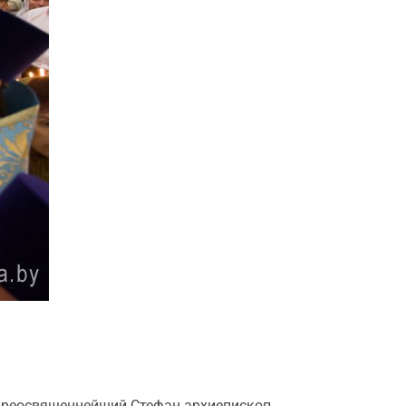
опреосвященнейший Стефан архиепископ