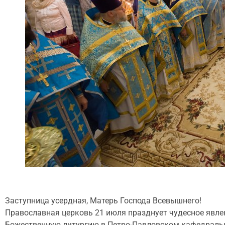
Заступница усердная, Матерь Господа Всевышнего!
Православная церковь 21 июля празднует чудесное явле
Божественную литургию в Петро-Павловском кафедральн