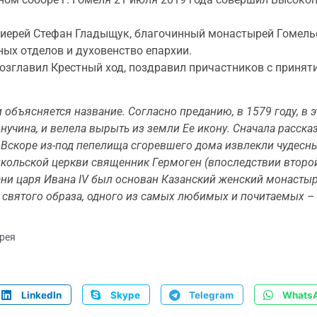
оиерей Стефан Гладыщук, благочинный монастырей Гомел
ных отделов и духовенство епархии.
главил Крестный ход, поздравил причастников с приняти
 объясняется название. Согласно преданию, в 1579 году, в 
учина, и велела вырыть из земли Ее икону. Сначала рассказ
 Вскоре из-под пепелища сгоревшего дома извлекли чудесн
икольской церкви священник Гермоген (впоследствии второй
зани царя Ивана IV был основан Казанский женский монастыр
святого образа, одного из самых любимых и почитаемых – 
рея
LinkedIn
Skype
Telegram
Whats