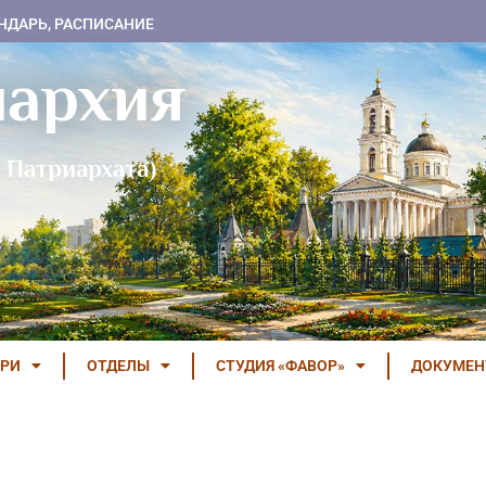
НДАРЬ, РАСПИСАНИЕ
пархия
 Патриархата)
РИ
ОТДЕЛЫ
СТУДИЯ «ФАВОР»
ДОКУМЕ