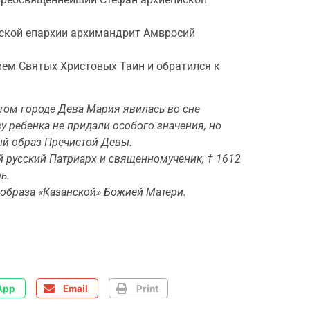
ьской епархии архимандрит Амвросий
ем Святых Христовых Таин и обратился к
этом городе Дева Мария явилась во сне
у ребенка не придали особого значения, но
ый образ Пречистой Девы.
 русский Патриарх и священномученик, † 1612
ь.
образа «Казанской» Божией Матери.
App
Email
Print