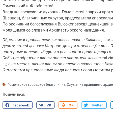
Гомельский и Жлобинский.
Владыке сослужили: духовник Гомельской епархии прот
(Шевцов), благочинные округов, председатели епархиаль
По окончании богослужения Высокопреосвященнейший воз
молящимся со словами Архипастырского назидания.
Обретение и прославление иконы связано с Казанью, чем и
девятилетней девочке Матроне, дочери стрельца Данилы Он
повторные явления убедили в реальности происходящего.
Событие обретения иконы описал настоятель казанской Н
г.), а на месте явления иконы по велению завоевателя Ка
Столетиями православные люди возносят свои молитвы у 
Гомельское городское благочиние
,
Служение правящего архие
Поделиться:
Facebook
VK
OK
Twitter