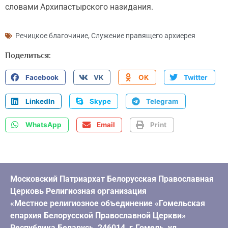
словами Архипастырского назидания.
Речицкое благочиние
,
Служение правящего архиерея
Поделиться:
Facebook
VK
OK
Twitter
LinkedIn
Skype
Telegram
WhatsApp
Email
Print
Московский Патриархат Белорусская Православная
Церковь Религиозная организация
«Местное религиозное объединение «Гомельская
епархия Белорусской Православной Церкви»
Республика Беларусь, 246014, г.Гомель, ул.