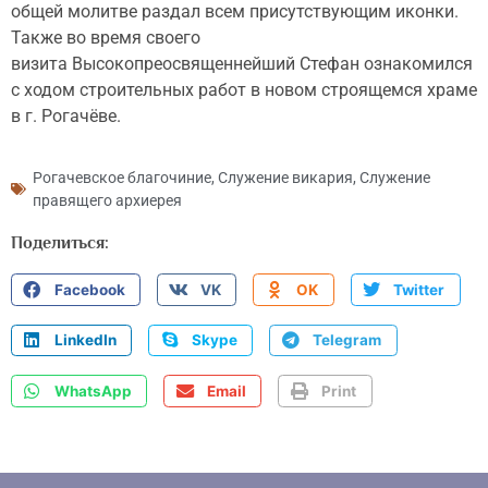
общей молитве раздал всем присутствующим иконки.
Также во время своего
визита Высокопреосвященнейший Стефан ознакомился
с ходом строительных работ в новом строящемся храме
в г. Рогачёве.
Рогачевское благочиние
,
Служение викария
,
Служение
правящего архиерея
Поделиться:
Facebook
VK
OK
Twitter
LinkedIn
Skype
Telegram
WhatsApp
Email
Print