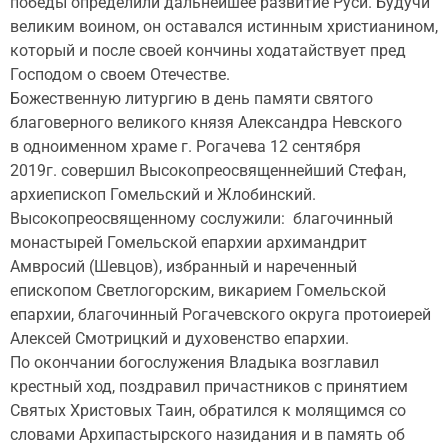
победы определили дальнейшее развитие Руси. Будучи
великим воином, он оставался истинным христианином,
который и после своей кончины ходатайствует пред
Господом о своем Отечестве.
Божественную литургию в день памяти святого
благоверного великого князя Александра Невского
в одноименном храме г. Рогачева 12 сентября
2019г. совершил Высокопреосвященнейший Стефан,
архиепископ Гомельский и Жлобинский.
Высокопреосвященному сослужили: благочинный
монастырей Гомельской епархии архимандрит
Амвросий (Шевцов), избранный и нареченный
епископом Светлогорским, викарием Гомельской
епархии, благочинный Рогачевского округа протоиерей
Алексей Смотрицкий и духовенство епархии.
По окончании богослужения Владыка возглавил
крестный ход, поздравил причастников с принятием
Святых Христовых Таин, обратился к молящимся со
словами Архипастырского назидания и в память об