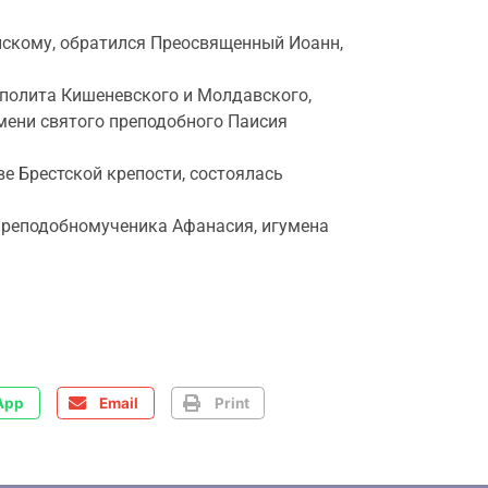
нскому, обратился Преосвященный Иоанн,
полита Кишеневского и Молдавского,
ени святого преподобного Паисия
е Брестской крепости, состоялась
 преподобномученика Афанасия, игумена
App
Email
Print