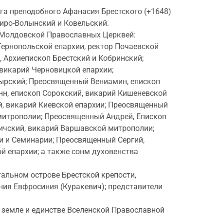
а преподобного Афанасия Брестского (+1648)
иро-Волынский и Ковельский.
и Молдовской Православных Церквей:
ернопольской епархии, ректор Почаевской
Архиепископ Брестский и Кобринский;
викарий Черновицкой епархии;
ырский; Преосвященный Вениамин, епископ
н, епископ Сорокский, викарий Кишеневской
, викарий Киевской епархии; Преосвященный
митрополии; Преосвященный Андрей, Епископ
ичский, викарий Варшавской митрополии;
и и Семинарии; Преосвященный Сергий,
й епархии; а также сонм духовенства
альном острове Брестской крепости,
ния Евфросиния (Куракевич); представители
 земле и единстве Вселенской Православной