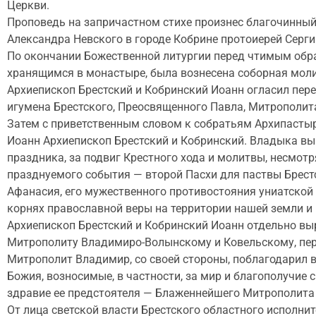
Церкви.
Проповедь на запричастном стихе произнес благочинный 
Александра Невского в городе Кобрине протоиерей Серги
По окончании Божественной литургии перед чтимым обра
хранящимся в монастыре, была вознесена соборная моли
Архиепископ Брестский и Кобринский Иоанн огласил пер
игумена Брестского, Преосвященного Павла, Митрополит
Затем с приветственным словом к собратьям Архипасты
Иоанн Архиепископ Брестский и Кобринский. Владыка вы
праздника, за подвиг Крестного хода и молитвы, несмо
празднуемого события — второй Пасхи для паствы Брест
Афанасия, его мужественного противостояния униатской 
корнях православной веры на территории нашей земли и 
Архиепископ Брестский и Кобринский Иоанн отдельно вы
Митрополиту Владимиро-Волынскому и Ковельскому, пере
Митрополит Владимир, со своей стороны, поблагодарил 
Божия, возносимые, в частности, за мир и благополучие
здравие ее предстоятеля — Блаженнейшего Митрополита 
От лица светской власти Брестского областного исполн