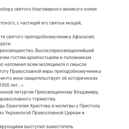
обора святого благоверного великого князя
ского, с частицей его святых мощей,
яти святого преподобномученика Афанасия,
руси.
опреосвященство, Высокопреосвященнейший
 всем гостям-архипастырям и паломникам
тво напомнил всем молящимся о смысле
стоту Православной веры преподобномученика
ничто иное свидетельствует об исторических
1000 лет…»
твенной литургии Преосвященному Владимиру,
православного торжества.
дь Евангелия Христова и молитвы у Престола
ство Украинской Православной Церкви и
 верующими выступил заместитель