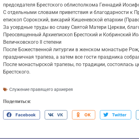
председателя Брестского облисполкома Геннадий Иосиф
С отдельными словами приветствия и благодарности к П
епископ Сорокский, викарий Кишеневской епархии (Пра
За усердные труды во славу Святой Матери Церкви, бл
Преосвященный Архиепископ Брестский и Кобринский Ио
Величковского II степени
После Божественной литургии в женском монастыре Рожд
праздничная трапеза, а затем все гости праздника собр
После монастырской трапезы, по традиции, состоялась 
Брестского.
Служение правящего архиерея
Поделиться:
Facebook
VK
OK
Twitter