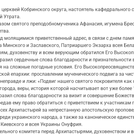
церквей Кобринского округа, настоятель кафедрального с
й Утрата.
зом святого преподобномученика Афанасия, игумена Брест
тва.
ед молящимися приветственный адрес, в связи с днем пам
а Минского и Заславского, Патриаршего Экзарха всея Бела
рям, духовенству и всем верующим обратился Его Высок
разил сердечные слова благодарности и признательности
тря на сложные погодные условия. Его Высокопреосвященс
ской епархии: прославлении мученического подвига за чи
неправде и лжи: «Подвиг нашего святого покровителя как 
города, веры, история которой насчитывает вот уже более 
разил слова благодарности за визит и совершение Божес
дав ему право обратиться с приветствием к участникам 
всех Архипастырей за непрестанную апостольскую пропове
 среди украинского народа, а также за каноническое един
Киевского и всея Украины Онуфрия.
ительного комитета перед Архипастырями, духовенством и