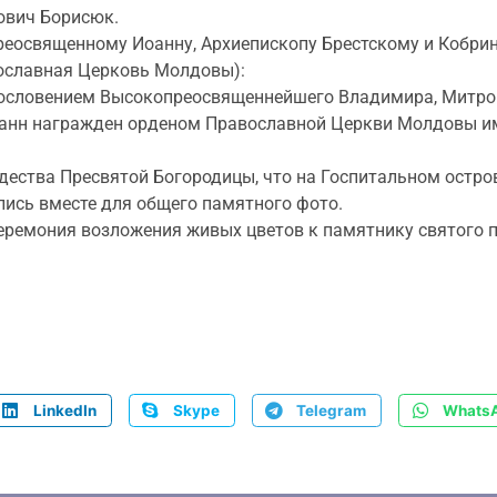
ович Борисюк.
реосвященному Иоанну, Архиепископу Брестскому и Кобри
вославная Церковь Молдовы):
агословением Высокопреосвященнейшего Владимира, Митро
анн награжден орденом Православной Церкви Молдовы им
ества Пресвятой Богородицы, что на Госпитальном остров
ались вместе для общего памятного фото.
церемония возложения живых цветов к памятнику святого
LinkedIn
Skype
Telegram
Whats