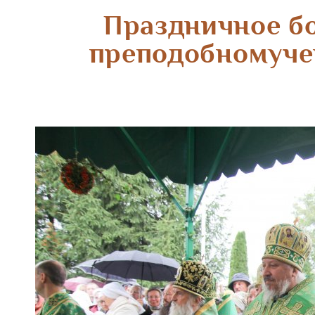
Праздничное бо
преподобномучен