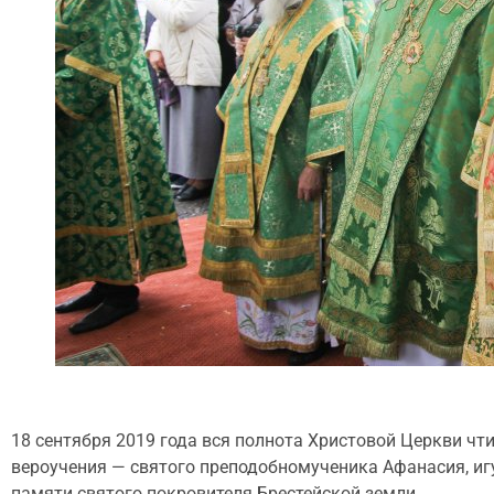
18 сентября 2019 года вся полнота Христовой Церкви чт
вероучения — святого преподобномученика Афанасия, игу
памяти святого покровителя Брестейской земли.