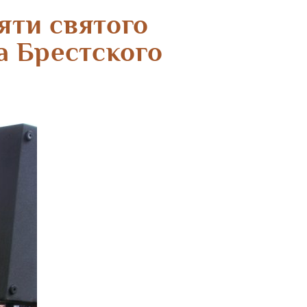
яти святого
а Брестского