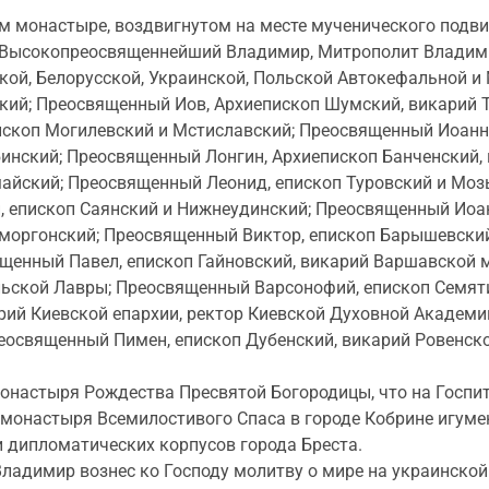
монастыре, воздвигнутом на месте мученического подвиг
о, Высокопреосвященнейший Владимир, Митрополит Владим
кой, Белорусской, Украинской, Польской Автокефальной 
ий; Преосвященный Иов, Архиепископ Шумский, викарий Т
скоп Могилевский и Мстиславский; Преосвященный Иоанн, 
нский; Преосвященный Лонгин, Архиепископ Банченский, 
майский; Преосвященный Леонид, епископ Туровский и Моз
 епископ Саянский и Нижнеудинский; Преосвященный Иоан
Сморгонский; Преосвященный Виктор, епископ Барышевский
ященный Павел, епископ Гайновский, викарий Варшавской 
льской Лавры; Преосвященный Варсонофий, епископ Семят
рий Киевской епархии, ректор Киевской Духовной Академи
еосвященный Пимен, епископ Дубенский, викарий Ровенско
онастыря Рождества Пресвятой Богородицы, что на Госпит
 монастыря Всемилостивого Спаса в городе Кобрине игуме
и дипломатических корпусов города Бреста.
Владимир вознес ко Господу молитву о мире на украинской