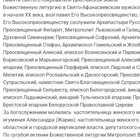
Божественную литургию в Свято-Афанасиевском мужском 
в начале ХХ века, возглавил Его Высокопреосвященств
Его Высокопреосвященству сослужили Архипастыри Русс
Преосвященный Филарет, Митрополит Львовский и Галицк
Духовной Семинарии; Преосвященный Софроний, Архиепи
Преосвященный Стефан, Архиепископ Гомельский и Жлоби
Преосвященный Алексий, епископ Вознесенский и Перво
Борисовский и Марьиногорский; Преосвященный Алексий,
епархии; Преосвященный Порфирий, епископ Лидский и 
Мелетий, епископ Рославльский и Десногорский; Преосв
Супрасльский, наместник Свято-Благовещенской Супрас
Преосвященный Сильвестр, епископ Белогородский, вика
епископ Ладыжинский, викарий Тульчинской епархии; Пр
Брестской епархии Белорусской Православной Церкви.
За богослужением молились: настоятельница женского м
игумения Александра (Жарин); настоятельница женского
областной и городской вертикалей власти, депутатского 
По сугубой ектении Божественной литургии Митрополит 