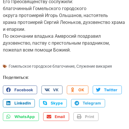
Его Преосвященству сослужили:
благочинный Гомельского городского
округа протоиерей Игорь Ольшанов, настоятель
храма протоиерей Сергий Леоньков, духовенство храма
и епархии.
По окончании владыка Амвросий поздравил
духовенство, паству с престольным праздником,
пожелал всем помощи Божией.
Гомельское городское благочиние
,
Служение викария
Поделиться:
Facebook
VK
OK
Twitter
LinkedIn
Skype
Telegram
WhatsApp
Email
Print