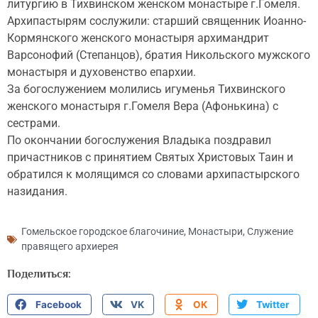
литургию в Тихвинском женском монастыре г.Гомеля.
Архипастырям сослужили: старший священник Иоанно-
Кормянского женского монастыря архимандрит
Варсонофий (Степанцов), братия Никольского мужского
монастыря и духовенство епархии.
За богослужением молились игуменья Тихвинского
женского монастыря г.Гомеля Вера (Афонькина) с
сестрами.
По окончании богослужения Владыка поздравил
причастников с принятием Святых Христовых Таин и
обратился к молящимся со словами архипастырского
назидания.
Гомельское городское благочиние
,
Монастыри
,
Служение
правящего архиерея
Поделиться:
Facebook
VK
OK
Twitter