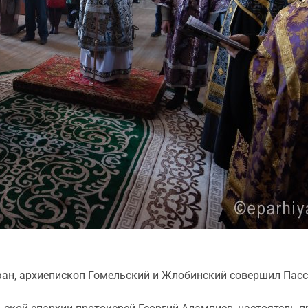
ан, архиепископ Гомельский и Жлобинский совершил Пасси