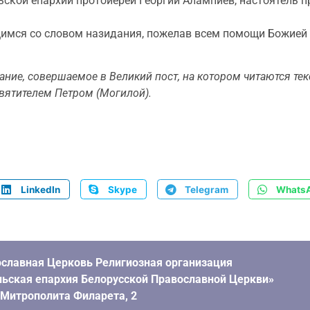
кой епархии протоиерей Георгий Алампиев, настоятель п
имся со словом назидания, пожелав всем помощи Божией
ание, совершаемое в Великий пост, на котором читаются те
святителем Петром (Могилой).
LinkedIn
Skype
Telegram
Whats
славная Церковь Религиозная организация
ьская епархия Белорусской Православной Церкви»
. Митрополита Филарета, 2