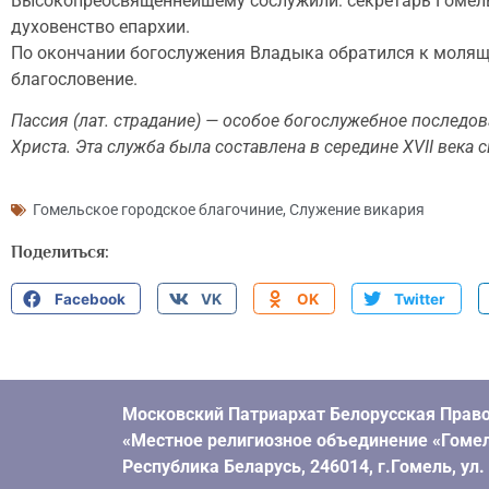
Высокопреосвященнейшему сослужили: секретарь Гомельс
духовенство епархии.
По окончании богослужения Владыка обратился к молящ
благословение.
Пассия (лат. страдание) — особое богослужебное последов
Христа. Эта служба была составлена в середине XVII века 
Гомельское городское благочиние
,
Служение викария
Поделиться:
Facebook
VK
OK
Twitter
Московский Патриархат Белорусская Право
«Местное религиозное объединение «Гомел
Республика Беларусь, 246014, г.Гомель, ул