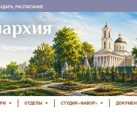
НДАРЬ, РАСПИСАНИЕ
пархия
 Патриархата)
РИ
ОТДЕЛЫ
СТУДИЯ «ФАВОР»
ДОКУМЕ