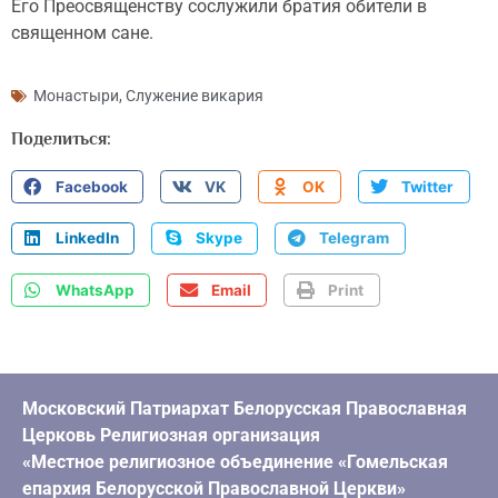
Его Преосвященству сослужили братия обители в
священном сане.
Монастыри
,
Служение викария
Поделиться:
Facebook
VK
OK
Twitter
LinkedIn
Skype
Telegram
WhatsApp
Email
Print
Московский Патриархат Белорусская Православная
Церковь Религиозная организация
«Местное религиозное объединение «Гомельская
епархия Белорусской Православной Церкви»