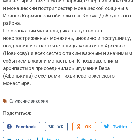
монастырей Гомельской епархии, совершил иноческий
и монашеский постриг сестер монашеской общины в
Иоанно-Кормянской обители в аг.Корма Добрушского
района.
По окончании чина владыка напуствовал
новопостриженных монахинь, инокиню и послушницу,
поздравил и.о. настоятельницы монахиню Архелаю
(Новикову) и всех сестер с таким важным и значимым
событием в жизни монастыря. К поздравлениям
архипастыря присоединилась игумения Вера
(Афонькина) с сестрами Тихвинского женского
монастыря.
Служение викария
Поделиться:
Facebook
VK
OK
Twitter