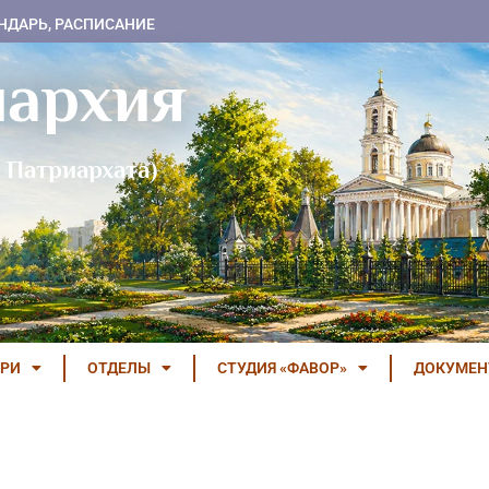
НДАРЬ, РАСПИСАНИЕ
пархия
 Патриархата)
РИ
ОТДЕЛЫ
СТУДИЯ «ФАВОР»
ДОКУМЕ