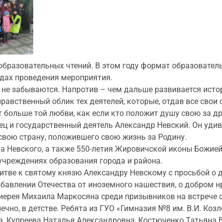
образовательных чтений. В этом году формат образовател
одах проведения мероприятия.
 не забываются. Напротив – чем дальше развивается истор
равственный облик тех деятелей, которые, отдав все свои
 больше той любви, как если кто положит душу свою за др
ец и государственный деятель Александр Невский. Он уди
 свою страну, положившего свою жизнь за Родину.
ра Невского, а также 550-летия Жировичской иконы Божие
учреждениях образования города и района.
тве к святому князю Александру Невскому с просьбой о д
избавлении Отечества от иноземного нашествия, о добром н
 иерея Михаила Маркосяна среди призывников на встрече
ечно, в детстве. Ребята из ГУО «Гимназия №8 им. В.И. Коз
, Купреева Наталья Александровна, Костюченко Татьяна 