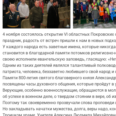
4 ноября состоялось открытие VI областных Покровских 
праздник, радость от встреч пришли к нам в новых подх
У каждого народа есть заветные имена, которые никогда
становится в благодарной памяти потомков религиозно-н
своею исполнили евангельскую заповедь, гласящую: «Нет
Одним из таких деятелей являлся талантливый полковод
патриота, человека, беззаветно любившего свой народ и
Памяти 800-летия святого благоверного князя Александ
посвящены часы духовного общения, которые пройдут в 
Верующие, особенно военнослужащие, обращаются в моли
об успехе в военном деле, о твердом стоянии в вере, об 
Поэтому так своевременно прозвучали слова проповеди
Но закладывать начатки мужества, долга, веры надо, кон
Троицком храме. Учителя Алексина Людмила Михайловна