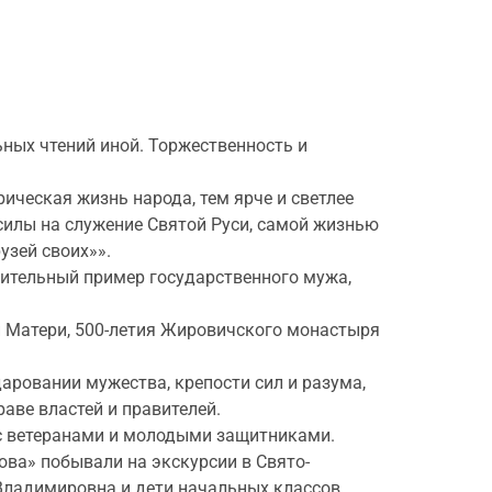
ьных чтений иной. Торжественность и
ическая жизнь народа, тем ярче и светлее
 силы на служение Святой Руси, самой жизнью
узей своих»».
вительный пример государственного мужа,
й Матери, 500-летия Жировичского монастыря
аровании мужества, крепости сил и разума,
раве властей и правителей.
 с ветеранами и молодыми защитниками.
лова» побывали на экскурсии в Свято-
Владимировна и дети начальных классов