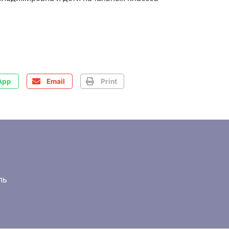
App
Email
Print
ль