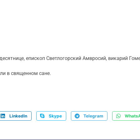
тидесятнице, епископ Светлогорский Амвросий, викарий Го
ли в священном сане.
LinkedIn
Skype
Telegram
Whats