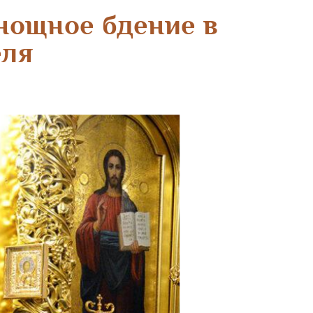
нощное бдение в
еля