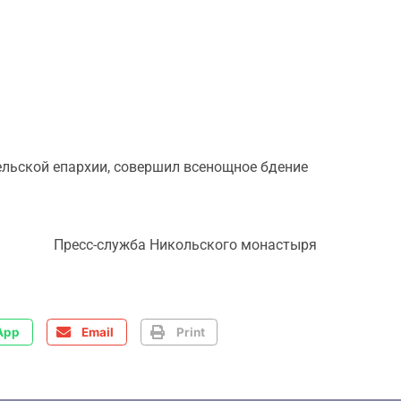
мельской епархии, совершил всенощное бдение
Пресс-служба Никольского монастыря
App
Email
Print