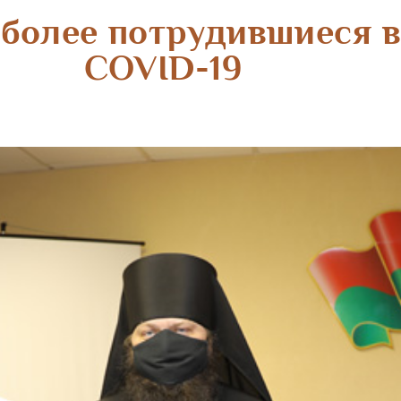
более потрудившиеся 
СOVID-19