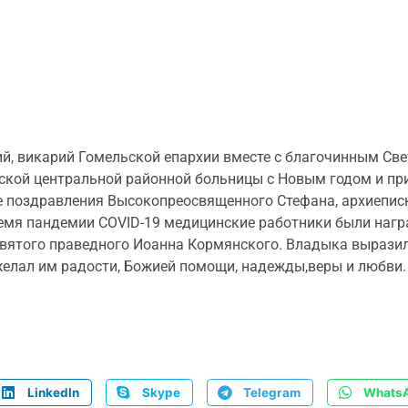
ий, викарий Гомельской епархии вместе с благочинным Св
рской центральной районной больницы с Новым годом и 
поздравления Высокопреосвященного Стефана, архиеписк
емя пандемии СOVID-19 медицинские работники были наг
ятого праведного Иоанна Кормянского. Владыка выразил
желал им радости, Божией помощи, надежды,веры и любви.
LinkedIn
Skype
Telegram
Whats