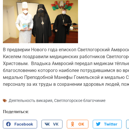
В предверии Нового года епископ Светлогорский Амврос
Киселем поздравили медицинских работников Светлого
Христовым. Владыка Амвросий передал медикам тёплые 
благословению которого наиболее потрудившимся во вр
медалью Преподобной Манефы Гомельской и медалью Св
персоналу за их труды в сохранении здоровья людей, по
Деятельность викария
,
Светлогорское благочиние
Поделиться:
Facebook
VK
OK
Twitter