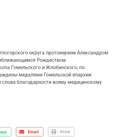
етлогорского округа протоиереем Александром
приближающимся Рождеством
опа Гомельского и Жлобинского, по
раждены медалями Гомельской епархии:
 слова благодарности всему медицинскому
App
Email
Print