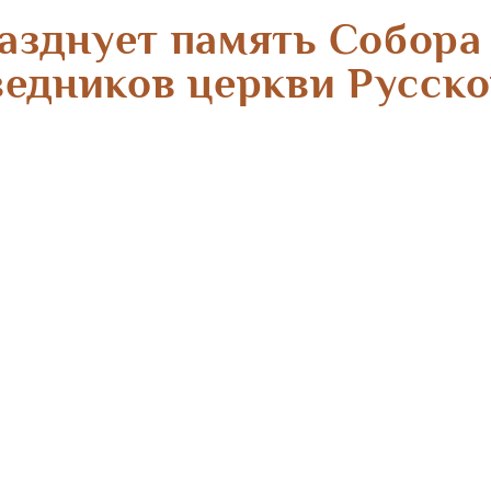
разднует память Собора
ведников церкви Русск