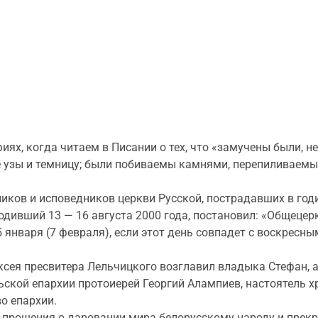
ях, когда читаем в Писании о тех, что «замучены были, н
же узы и темницу; были побиваемы камнями, перепиливаемы,
иков и исповедников церкви Русской, пострадавших в годи
одивший 13 — 16 августа 2000 года, постановил: «Общеце
января (7 февраля), если этот день совпадет с воскресным
сея пресвитера Лельчицкого возглавил владыка Стефан, 
кой епархии протоиерей Георгий Алампиев, настоятель х
о епархии.
 прошения о даровании мира белорусскому народу и прек