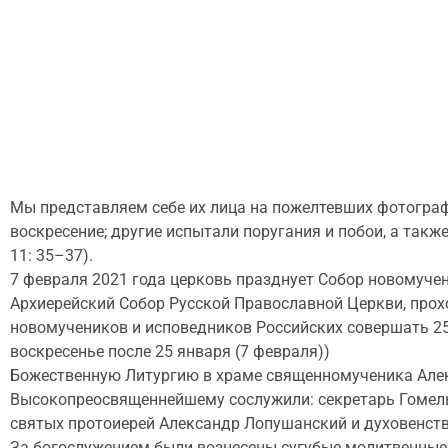
Мы представляем себе их лица на пожелтевших фотографи
воскресение; другие испытали поругания и побои, а так
11: 35–37).
7 февраля 2021 года церковь празднует Собор новомучен
Архиерейский Собор Русской Православной Церкви, прох
новомучеников и исповедников Российских совершать 25 
воскресенье после 25 января (7 февраля))
Божественную Литургию в храме священномученика Алек
Высокопреосвященнейшему сослужили: секретарь Гомельс
святых протоиерей Александр Лопушанский и духовенств
За богослужением были вознесены сугубые молитвенные