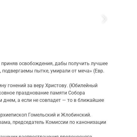
е приняв освобождения, дабы получить лучшее
 подвергаемы пытке, умирали от меча» (Евр.
ну гонений за веру Христову. (Юбилейный
рковное празднование памяти Собора
 днем, а если не совпадет — то в ближайшее
архиепископ Гомельский и Жлобинский.
рама, председатель Комиссии по канонизации
ращении распространения вредоносного