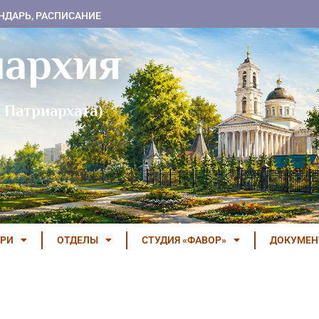
НДАРЬ, РАСПИСАНИЕ
пархия
 Патриархата)
РИ
ОТДЕЛЫ
СТУДИЯ «ФАВОР»
ДОКУМЕ