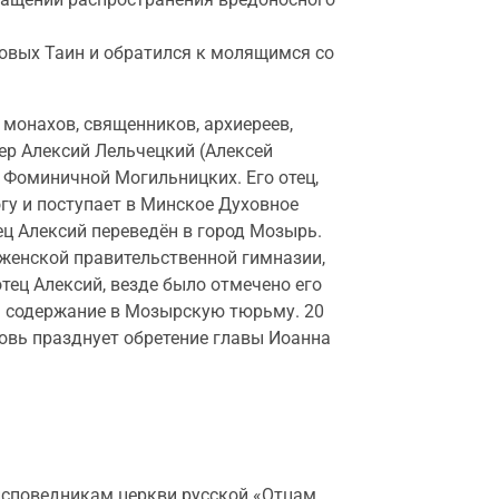
овых Таин и обратился к молящимся со
монахов, священников, архиереев,
тер Алексий Лельчецкий (Алексей
 Фоминичной Могильницких. Его отец,
гу и поступает в Минское Духовное
ец Алексий переведён в город Мозырь.
женской правительственной гимназии,
тец Алексий, везде было отмечено его
на содержание в Мозырскую тюрьму. 20
ковь празднует обретение главы Иоанна
исповедникам церкви русской «Отцам