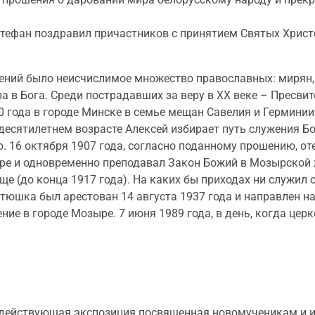
ефан поздравил причастников с принятием Святых Христ
ений было неисчислимое множество православных: мирян, 
а в Бога. Среди пострадавших за веру в ХХ веке – Пресви
 года в городе Минске в семье мещан Савелия и Герминии
 десятилетнем возрасте Алексей избирает путь служения Бо
 16 октября 1907 года, согласно поданному прошению, от
ре и одновременно преподавал Закон Божий в Мозырской 
(до конца 1917 года). На каких бы приходах ни служил о
атюшка был арестован 14 августа 1937 года и направлен 
ние в городе Мозыре. 7 июня 1989 года, в день, когда цер
о действующая экспозиция посвященная новомученикам и 