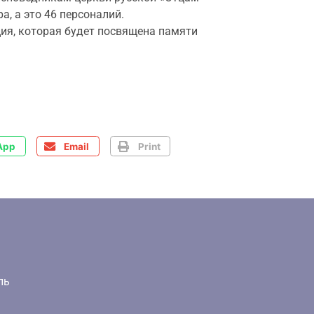
, а это 46 персоналий.
ия, которая будет посвящена памяти
App
Email
Print
ль