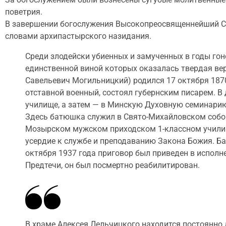
поветрия.
В завершении богослужения Высокопреосвященнейший Ст
словами архипастырского назидания.
Среди злодейски убиенных и замученных в годы гон
единственной виной которых оказалась твердая вер
Савельевич Могильницкий) родился 17 октября 1870
отставной военный, состоял губернским писарем. В
училище, а затем — в Минскую Духовную семинарию.
Здесь батюшка служил в Свято-Михайловском собо
Мозырском мужском приходском 1-классном училище 
усердие к службе и преподаванию Закона Божия. Б
октября 1937 года приговор был приведен в исполне
Предтечи, он был посмертно реабилитирован.
В храме Алексея Лельчицкого находится постоянн