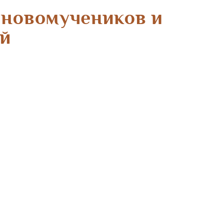
 новомучеников и
ой