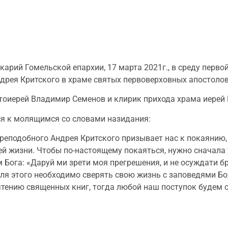
арий Гомельской епархии, 17 марта 2021г., в среду перво
дрея Критского в храме святых первоверховных апостолов 
оиерей Владимир Семенов и клирик прихода храма иерей 
я к молящимся со словами назидания:
реподобного Андрея Критского призывает нас к покаянию,
оей жизни. Чтобы по-настоящему покаяться, нужно сначала
Бога: «Даруй ми зрети моя прегрешения, и не осуждати б
н. Для этого необходимо сверять свою жизнь с заповедями 
чтению священных книг, тогда любой наш поступок будем с