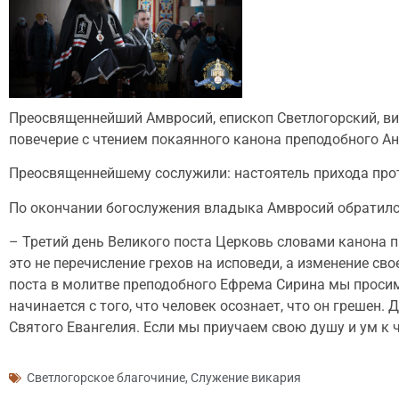
Преосвященнейший Амвросий, епископ Светлогорский, вик
повечерие с чтением покаянного канона преподобного Ан
Преосвященнейшему сослужили: настоятель прихода прот
По окончании богослужения владыка Амвросий обратилс
– Третий день Великого поста Церковь словами канона п
это не перечисление грехов на исповеди, а изменение св
поста в молитве преподобного Ефрема Сирина мы просим 
начинается с того, что человек осознает, что он греше
Святого Евангелия. Если мы приучаем свою душу и ум к 
Светлогорское благочиние
,
Служение викария