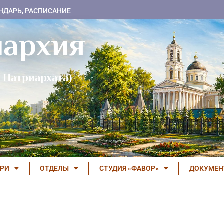
НДАРЬ, РАСПИСАНИЕ
пархия
 Патриархата)
РИ
ОТДЕЛЫ
СТУДИЯ «ФАВОР»
ДОКУМЕ