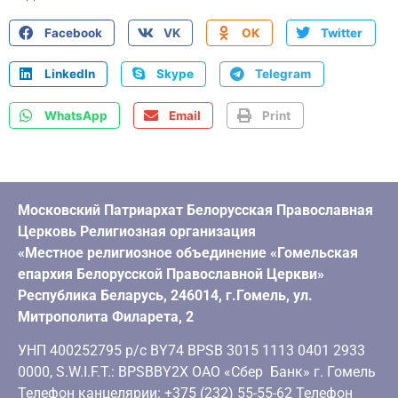
Facebook
VK
OK
Twitter
LinkedIn
Skype
Telegram
WhatsApp
Email
Print
Московский Патриархат Белорусская Православная
Церковь Религиозная организация
«Местное религиозное объединение «Гомельская
епархия Белорусской Православной Церкви»
Республика Беларусь, 246014, г.Гомель, ул.
Митрополита Филарета, 2
УНП 400252795 р/с BY74 BPSB 3015 1113 0401 2933
0000, S.W.I.F.T.: BPSBBY2X ОАО «Сбер Банк» г. Гомель
Телефон канцелярии: +375 (232) 55-55-62 Телефон