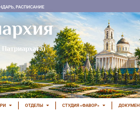
НДАРЬ, РАСПИСАНИЕ
пархия
 Патриархата)
РИ
ОТДЕЛЫ
СТУДИЯ «ФАВОР»
ДОКУМЕ