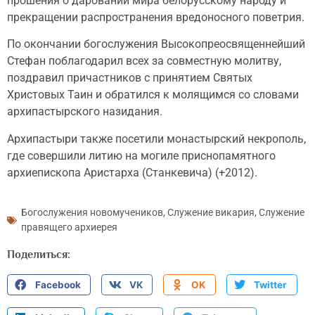
прошения о даровании мира белорусскому народу и
прекращении распространения вредоносного поветрия.
По окончании богослужения Высокопреосвященнейший
Стефан поблагодарил всех за совместную молитву,
поздравил причастников с принятием Святых
Христовых Таин и обратился к молящимся со словами
архипастырского назидания.
Архипастыри также посетили монастырский некрополь,
где совершили литию на могиле приснопамятного
архиепископа Аристарха (Станкевича) (+2012).
Богослужения новомучеников
,
Служение викария
,
Служение
правящего архиерея
Поделиться:
Facebook
VK
OK
Twitter