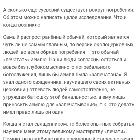
А сколько еще суеверий существует вокруг погребения.
Об этом можно написать целое исследование. Что и
когда возникло.
Самый распространённый обычай, который является
чуть ли не самым главным, по версии околоцерковных
людей, во всем обряде погребения — это обычай
«печатать» землю. Наши люди согласны остаться и
вовсе без глубокомысленного погребального
богослужения, лишь бы земля была «запечатана». Я
знал одного священника, научившего своих активных
церковниц отпевать людей самостоятельно, не
утруждая батюшку этой банальностью, а ему лишь
приносить землю для «запечатывания», т.к. это делать
имел право лишь он один.
Когда я стал священником, то более опытные собратья
научили меня этому великому мастерству «печати».
Помню, на кладбище один преклонный старец показал,