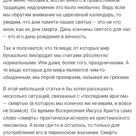
Для меня, человека, воспитанного в православной
традиции, недоумение это было необычно. Ведь если
мы обратим внимание на церковный календарь, то
увидим, что дни памяти наших святых – это ни что
иное, как их дни смерти. День кончины святого для нас
– это его день рождения в вечность.
Так и получается, что те вещи, от которых мир
буквально лихорадит мы считаем абсолютно
нормальными. Или даже, более того, праздничными. А
те вещи, которые для мира являются чем-то
обыденным, мы порой презираем, называя их грехами.
В этой небольшой статье я бы хотел рассказать
несколько ситуаций, связанных с «последним врагом»
— смертью (в которую мы конечно же не верим, и вовсе
не боимся). Со времен Воскресения Иисуса Христа само
слово «смерть» практически исчезло из христианского
лексикона. А если где-то и осталось, то только для
употребления его в переносном значении. Смерть