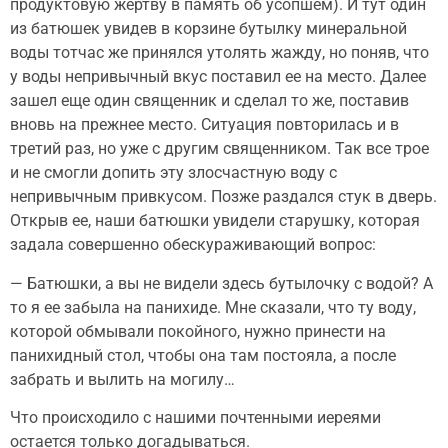
продуктовую жертву в память об усопшем). И тут один
из батюшек увидев в корзине бутылку минеральной
воды тотчас же принялся утолять жажду, но поняв, что
у воды непривычный вкус поставил ее на место. Далее
зашел еще один священник и сделал то же, поставив
вновь на прежнее место. Ситуация повторилась и в
третий раз, но уже с другим священником. Так все трое
и не смогли допить эту злосчастную воду с
непривычным привкусом. Позже раздался стук в дверь.
Открыв ее, наши батюшки увидели старушку, которая
задала совершенно обескураживающий вопрос:
— Батюшки, а вы не видели здесь бутылочку с водой? А
то я ее забыла на панихиде. Мне сказали, что ту воду,
которой обмывали покойного, нужно принести на
панихидный стол, чтобы она там постояла, а после
забрать и вылить на могилу…
Что происходило с нашими почтенными иереями
остается только догадываться.