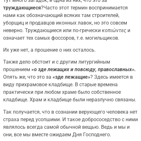
Тут много загадок, и одна из них, что это за
труждающиеся
?Часто этот термин воспринимается
нами как обозначающий всяких там строителей,
уборщиц и продавцов иконных лавок, но это совсем
неверно. Труждающиеся или по-гречески
κοπιώντες
и
означает тех самых фоссоров, т.е. могильщиков.
Их уже нет, а прошение о них осталось.
Также дело обстоит и с другим литургийным
прошением
«о
зде лежащих и повсюду, православных».
Опять же, что это за
«зде лежащие»
? Здесь имеется в
виду прихрамовое кладбище. В старые времена
практически при любом храме было собственное
кладбище. Храм и кладбище были неразлучно связаны.
Так получается, что в сознании верующего человека нет
страха перед усопшими. И такое добрососедство с ними
являлось всегда самой обычной вещью. Ведь и мы и
они, все мы вместе ожидаем Дня Господнего.