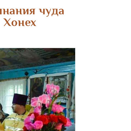
инания чуда
 Хонех