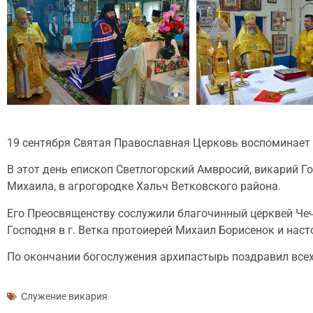
19 сентября Святая Православная Церковь воспоминает ч
В этот день епископ Светлогорский Амвросий, викарий Г
Михаила, в агрогородке Хальч Ветковского района.
Его Преосвященству сослужили благочинный церквей Чеч
Господня в г. Ветка протоиерей Михаил Борисенок и нас
По окончании богослужения архипастырь поздравил всех
Служение викария