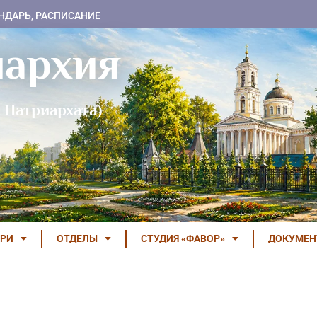
НДАРЬ, РАСПИСАНИЕ
пархия
 Патриархата)
РИ
ОТДЕЛЫ
СТУДИЯ «ФАВОР»
ДОКУМЕ