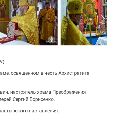
V).
раме, освященном в честь Архистратига
евич, настоятель храма Преображения
иерей Сергий Борисенко.
пастырского наставления.