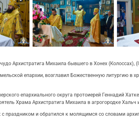
удо Архистратига Михаила бывшего в Хонех (Колоссах), (I
омельской епархии, возглавил Божественную литургию в х
ерского епархиального округа протоиерей Геннадий Хатк
тоятель Храма Архистратига Михаила в агрогородке Хальч 
 с праздником и обратился к молящимся со словами архи